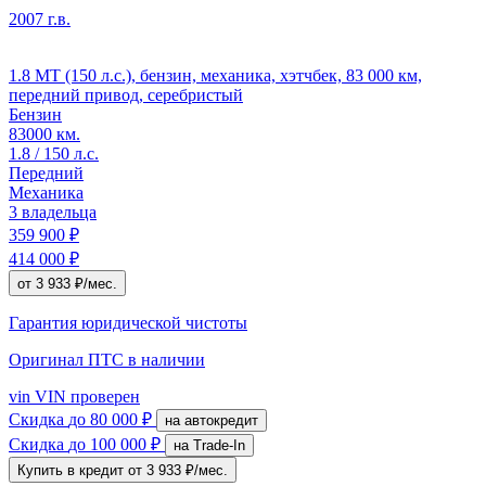
2007 г.в.
1.8 MT (150 л.с.), бензин, механика, хэтчбек, 83 000 км,
передний привод, серебристый
Бензин
83000 км.
1.8 / 150 л.с.
Передний
Механика
3 владельца
359 900 ₽
414 000 ₽
от 3 933 ₽/мес.
Гарантия юридической чистоты
Оригинал ПТС
в наличии
vin
VIN проверен
Скидка
до 80 000 ₽
на автокредит
Скидка
до 100 000 ₽
на Trade-In
Купить в кредит
от 3 933 ₽/мес.