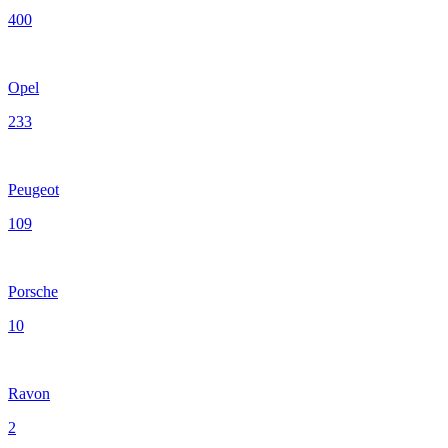
400
Opel
233
Peugeot
109
Porsche
10
Ravon
2