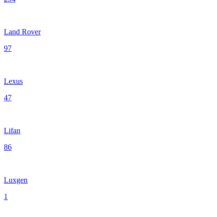
Land Rover
97
Lexus
47
Lifan
86
Luxgen
1