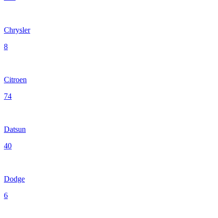
Chrysler
8
Citroen
74
Datsun
40
Dodge
6