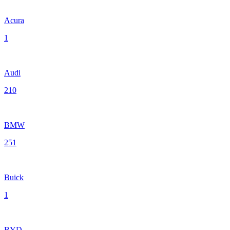
Acura
1
Audi
210
BMW
251
Buick
1
BYD