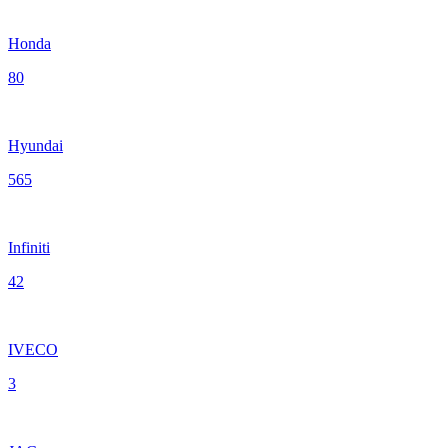
Honda
80
Hyundai
565
Infiniti
42
IVECO
3