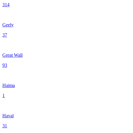
314
Geely
37
Great Wall
93
Haima
1
Haval
31