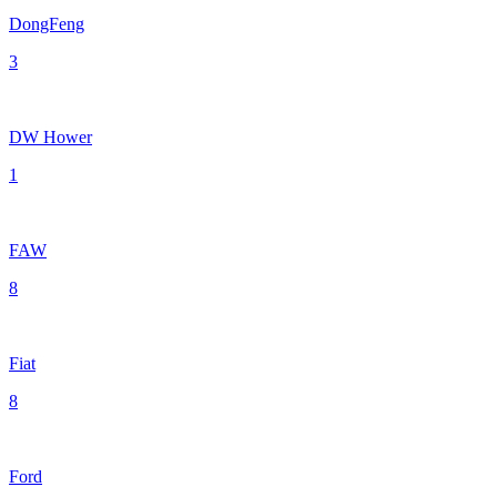
DongFeng
3
DW Hower
1
FAW
8
Fiat
8
Ford