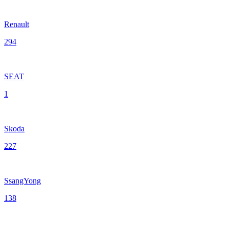
Renault
294
SEAT
1
Skoda
227
SsangYong
138