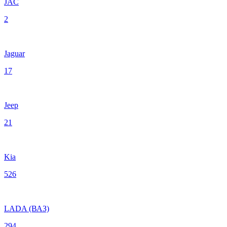
JAC
2
Jaguar
17
Jeep
21
Kia
526
LADA (ВАЗ)
294