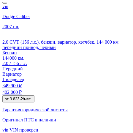
vin
Dodge Caliber
2007 г.в.
2.0 CVT (156 л.с.), бензин, вариатор, хэтчбек, 144 000 км,
передний привод, черный
Бензин
144000 км.
2.0 / 156 л.с.
Передний
Вариатор
1 владелец
349 900 ₽
402 000 ₽
от 3 823 ₽/мес.
Гарантия юридической чистоты
Оригинал ПТС
в наличии
vin
VIN проверен