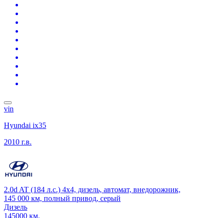
vin
Hyundai ix35
2010 г.в.
2.0d AT (184 л.с.) 4x4, дизель, автомат, внедорожник,
145 000 км, полный привод, серый
Дизель
145000 км.