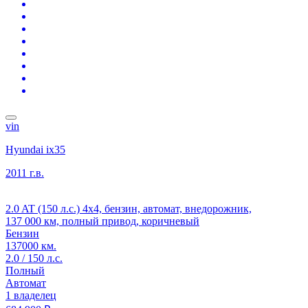
vin
Hyundai ix35
2011 г.в.
2.0 AT (150 л.с.) 4x4, бензин, автомат, внедорожник,
137 000 км, полный привод, коричневый
Бензин
137000 км.
2.0 / 150 л.с.
Полный
Автомат
1 владелец