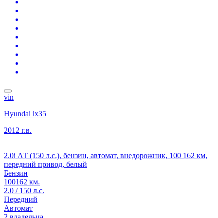
vin
Hyundai ix35
2012 г.в.
2.0i АТ (150 л.с.), бензин, автомат, внедорожник, 100 162 км,
передний привод, белый
Бензин
100162 км.
2.0 / 150 л.с.
Передний
Автомат
2 владельца