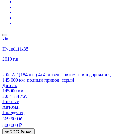
vin
Hyundai ix35
2010 г.в.
2.0d AT (184 л.с.) 4x4, дизель, автомат, внедорожник,
145 000 км, полный привод, серый
Дизель
145000 км.
2.0 / 184 л.с.
Полный
Автомат
1 владелец
569 900 ₽
800 000 ₽
от 6 227 ₽/мес.