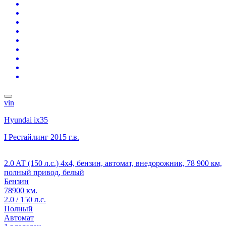
vin
Hyundai ix35
I Рестайлинг
2015 г.в.
2.0 AT (150 л.с.) 4x4, бензин, автомат, внедорожник, 78 900 км,
полный привод, белый
Бензин
78900 км.
2.0 / 150 л.с.
Полный
Автомат