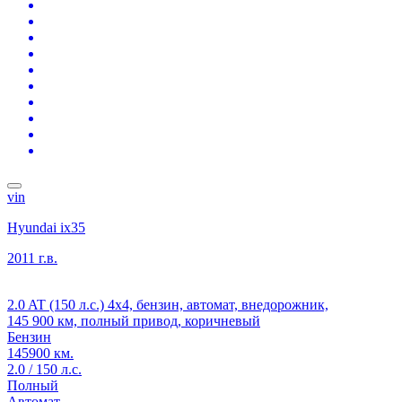
vin
Hyundai ix35
2011 г.в.
2.0 AT (150 л.с.) 4x4, бензин, автомат, внедорожник,
145 900 км, полный привод, коричневый
Бензин
145900 км.
2.0 / 150 л.с.
Полный
Автомат