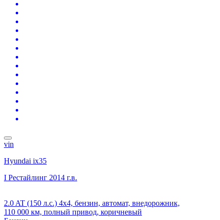
vin
Hyundai ix35
I Рестайлинг
2014 г.в.
2.0 AT (150 л.с.) 4x4, бензин, автомат, внедорожник,
110 000 км, полный привод, коричневый