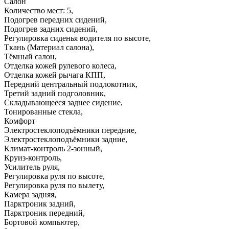
Салон
Количество мест: 5
,
Подогрев передних сидений
,
Подогрев задних сидений
,
Регулировка сиденья водителя по высоте
,
Ткань (Материал салона)
,
Тёмный салон
,
Отделка кожей рулевого колеса
,
Отделка кожей рычага КПП
,
Передний центральный подлокотник
,
Третий задний подголовник
,
Складывающееся заднее сидение
,
Тонированные стекла
,
Комфорт
Электростеклоподъёмники передние
,
Электростеклоподъёмники задние
,
Климат-контроль 2-зонный
,
Круиз-контроль
,
Усилитель руля
,
Регулировка руля по высоте
,
Регулировка руля по вылету
,
Камера задняя
,
Парктроник задний
,
Парктроник передний
,
Бортовой компьютер
,