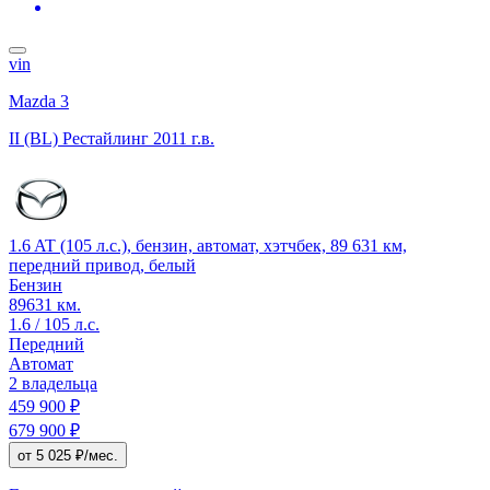
vin
Mazda 3
II (BL) Рестайлинг
2011 г.в.
1.6 AT (105 л.с.), бензин, автомат, хэтчбек, 89 631 км,
передний привод, белый
Бензин
89631 км.
1.6 / 105 л.с.
Передний
Автомат
2 владельца
459 900 ₽
679 900 ₽
от 5 025 ₽/мес.