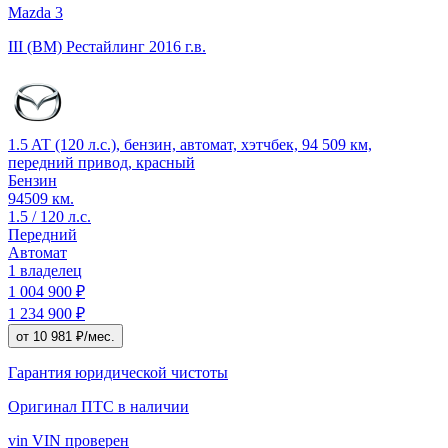
Mazda 3
III (BM) Рестайлинг
2016 г.в.
1.5 AT (120 л.с.), бензин, автомат, хэтчбек, 94 509 км,
передний привод, красный
Бензин
94509 км.
1.5 / 120 л.с.
Передний
Автомат
1 владелец
1 004 900 ₽
1 234 900 ₽
от 10 981 ₽/мес.
Гарантия юридической чистоты
Оригинал ПТС
в наличии
vin
VIN проверен