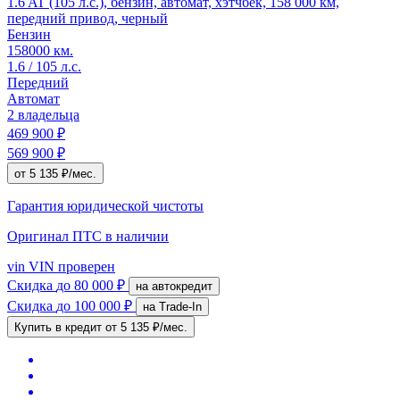
1.6 AT (105 л.с.), бензин, автомат, хэтчбек, 158 000 км,
передний привод, черный
Бензин
158000 км.
1.6 / 105 л.с.
Передний
Автомат
2 владельца
469 900 ₽
569 900 ₽
от 5 135 ₽/мес.
Гарантия юридической чистоты
Оригинал ПТС
в наличии
vin
VIN проверен
Скидка
до 80 000 ₽
на автокредит
Скидка
до 100 000 ₽
на Trade-In
Купить в кредит
от 5 135 ₽/мес.