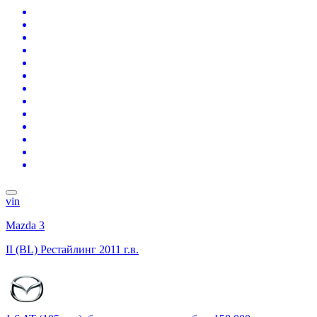
vin
Mazda 3
II (BL) Рестайлинг
2011 г.в.