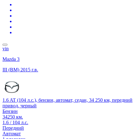
vin
Mazda 3
III (BM)
2015 г.в.
1.6 AT (104 л.с.), бензин, автомат, седан, 34 250 км, передний
привод, черный
Бензин
34250 км.
1.6 / 104 л.с.
Передний
Автомат