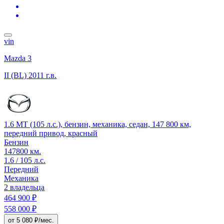
vin
Mazda 3
II (BL)
2011 г.в.
1.6 MT (105 л.с.), бензин, механика, седан, 147 800 км,
передний привод, красный
Бензин
147800 км.
1.6 / 105 л.с.
Передний
Механика
2 владельца
464 900 ₽
558 000 ₽
от 5 080 ₽/мес.