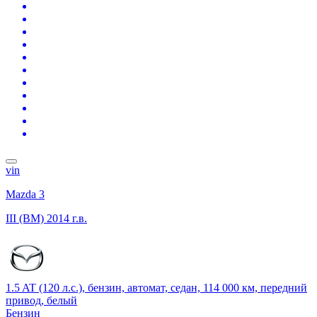
vin
Mazda 3
III (BM)
2014 г.в.
1.5 AT (120 л.с.), бензин, автомат, седан, 114 000 км, передний
привод, белый
Бензин