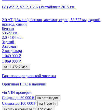
IV (W212, S212, C207) Рестайлинг
2015 г.в.
2.0 AT (184 л.с.), бензин, автомат, седан, 53 527 км, задний
привод, синий
Бензин
53527 км.
2.0 / 184 л.с.
Задний
Автомат
2 владельца
1 049 900 ₽
1 869 000 ₽
от 11 472 ₽/мес.
Гарантия юридической чистоты
Оригинал ПТС
в наличии
vin
VIN проверен
Скидка
до 80 000 ₽
на автокредит
Скидка
до 100 000 ₽
на Trade-In
Купить в кредит
от 11 472 ₽/мес.