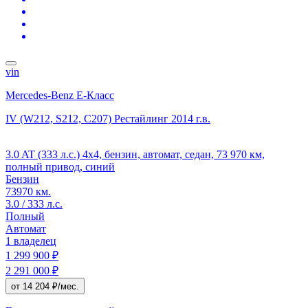
vin
Mercedes-Benz E-Класс
IV (W212, S212, C207) Рестайлинг
2014 г.в.
3.0 AT (333 л.с.) 4x4, бензин, автомат, седан, 73 970 км,
полный привод, синий
Бензин
73970 км.
3.0 / 333 л.с.
Полный
Автомат
1 владелец
1 299 900 ₽
2 291 000 ₽
от 14 204 ₽/мес.