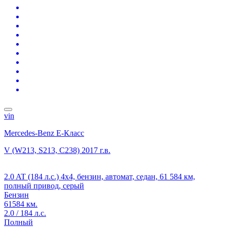
vin
Mercedes-Benz E-Класс
V (W213, S213, C238)
2017 г.в.
2.0 AT (184 л.с.) 4x4, бензин, автомат, седан, 61 584 км,
полный привод, серый
Бензин
61584 км.
2.0 / 184 л.с.
Полный