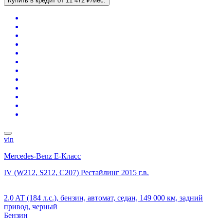
Купить в кредит
от 11 472 ₽/мес.
vin
Mercedes-Benz E-Класс
IV (W212, S212, C207) Рестайлинг
2015 г.в.
2.0 AT (184 л.с.), бензин, автомат, седан, 149 000 км, задний
привод, черный
Бензин