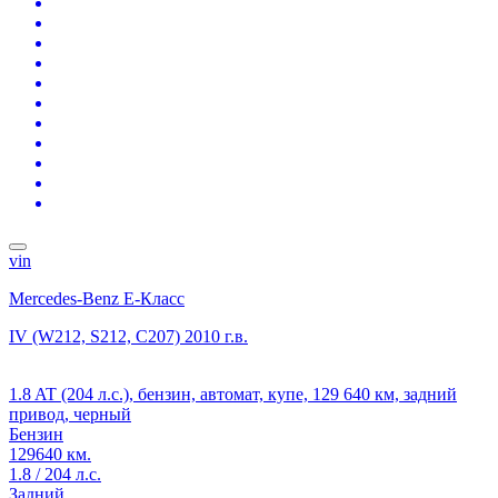
vin
Mercedes-Benz E-Класс
IV (W212, S212, C207)
2010 г.в.
1.8 AT (204 л.с.), бензин, автомат, купе, 129 640 км, задний
привод, черный
Бензин
129640 км.
1.8 / 204 л.с.
Задний