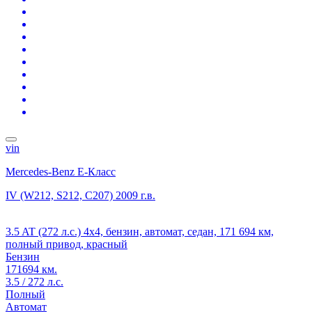
vin
Mercedes-Benz E-Класс
IV (W212, S212, C207)
2009 г.в.
3.5 AT (272 л.с.) 4x4, бензин, автомат, седан, 171 694 км,
полный привод, красный
Бензин
171694 км.
3.5 / 272 л.с.
Полный
Автомат