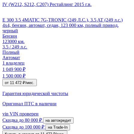
IV (W212, S212, C207) Рестайлинг
2015 г.в.
E 300 3.5 4MATIC 7G-TRONIC (249 Л.С.), 3.5 AT (249 л.с.)
4x4, бензин, автомат, седан, 123 000 км, полный привод,
черный
Бензин
123000 км.
3.5 / 249 л.с.
Полный
Автомат
1 владелец
1 049 900 ₽
1 500 000 ₽
от 11 472 ₽/мес.
Гарантия юридической чистоты
Оригинал ПТС
в наличии
vin
VIN проверен
Скидка
до 80 000 ₽
на автокредит
Скидка
до 100 000 ₽
на Trade-In