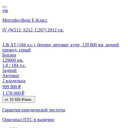
vin
Mercedes-Benz E-Класс
IV (W212, S212, C207)
2012 г.в.
1.8i АТ (184 л.с.), бензин, автомат, купе, 129 800 км, задний
привод, серый
Бензин
129800 км.
1.8 / 184 л.с.
Задний
Автомат
2 владельца
999 900 ₽
1 176 000 ₽
от 10 926 ₽/мес.
Гарантия юридической чистоты
Оригинал ПТС
в наличии