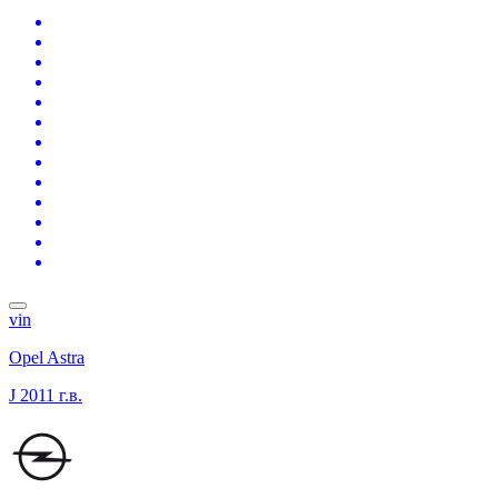
vin
Opel Astra
J
2011 г.в.