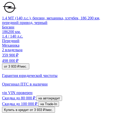
1.4 MT (140 л.с.), бензин, механика, хэтчбек, 186 200 км,
передний привод, черный
Бензин
186200 км.
1.4 / 140 л.с.
Передний
Механика
2 владельца
359 900 ₽
498 000 ₽
от 3 933 ₽/мес.
Гарантия юридической чистоты
Оригинал ПТС
в наличии
vin
VIN проверен
Скидка
до 80 000 ₽
на автокредит
Скидка
до 100 000 ₽
на Trade-In
Купить в кредит
от 3 933 ₽/мес.