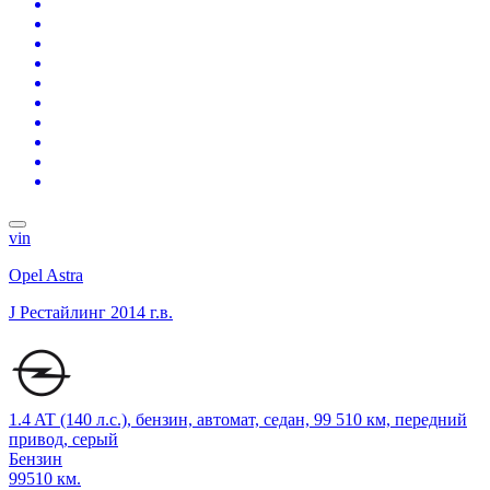
vin
Opel Astra
J Рестайлинг
2014 г.в.
1.4 AT (140 л.с.), бензин, автомат, седан, 99 510 км, передний
привод, серый
Бензин
99510 км.