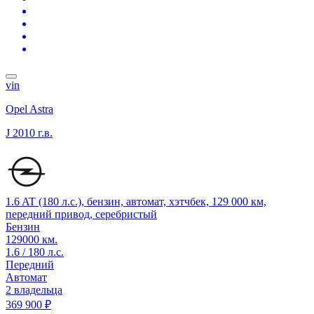
vin
Opel Astra
J
2010 г.в.
1.6 AT (180 л.с.), бензин, автомат, хэтчбек, 129 000 км,
передний привод, серебристый
Бензин
129000 км.
1.6 / 180 л.с.
Передний
Автомат
2 владельца
369 900 ₽