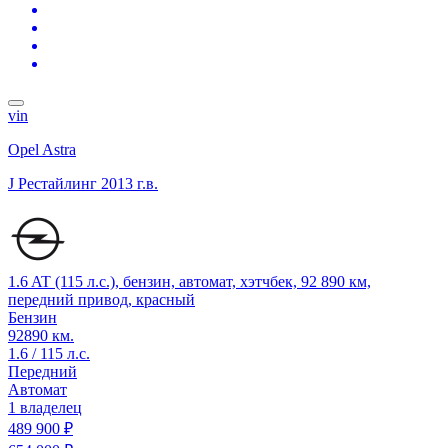
vin
Opel Astra
J Рестайлинг
2013 г.в.
1.6 AT (115 л.с.), бензин, автомат, хэтчбек, 92 890 км,
передний привод, красный
Бензин
92890 км.
1.6 / 115 л.с.
Передний
Автомат
1 владелец
489 900 ₽