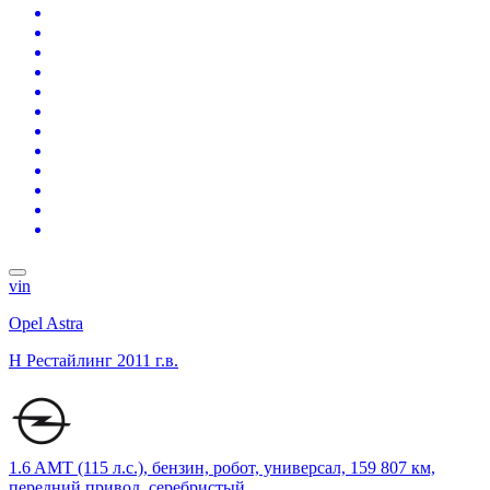
vin
Opel Astra
H Рестайлинг
2011 г.в.
1.6 AMT (115 л.с.), бензин, робот, универсал, 159 807 км,
передний привод, серебристый