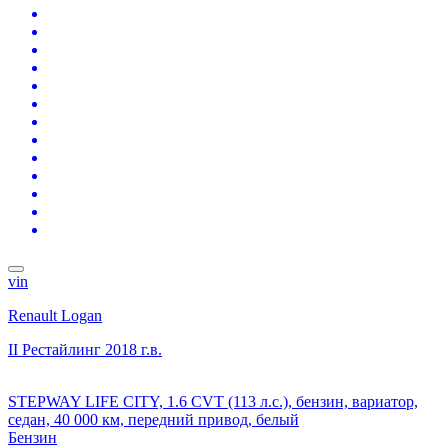
vin
Renault Logan
II Рестайлинг
2018 г.в.
STEPWAY LIFE CITY, 1.6 CVT (113 л.с.), бензин, вариатор,
седан, 40 000 км, передний привод, белый
Бензин