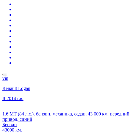
vin
Renault Logan
II
2014 г.в.
1.6 MT (84 л.с.), бензин, механика, седан, 43 000 км, передний
привод, синий
Бензин
43000 км.