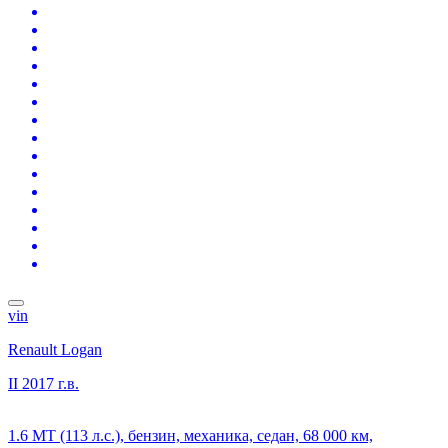
vin
Renault Logan
II
2017 г.в.
1.6 MT (113 л.с.), бензин, механика, седан, 68 000 км,