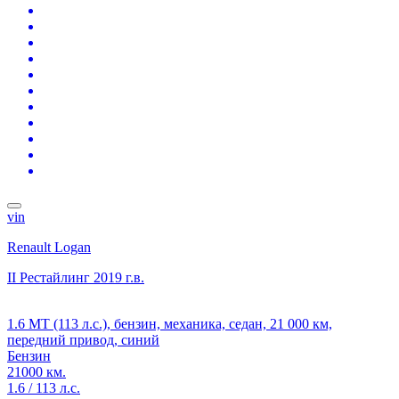
vin
Renault Logan
II Рестайлинг
2019 г.в.
1.6 MT (113 л.с.), бензин, механика, седан, 21 000 км,
передний привод, синий
Бензин
21000 км.
1.6 / 113 л.с.