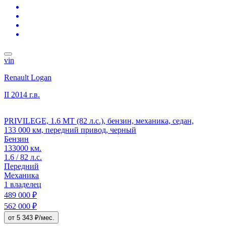
vin
Renault Logan
II
2014 г.в.
PRIVILEGE, 1.6 MT (82 л.с.), бензин, механика, седан,
133 000 км, передний привод, черный
Бензин
133000 км.
1.6 / 82 л.с.
Передний
Механика
1 владелец
489 000 ₽
562 000 ₽
от 5 343 ₽/мес.