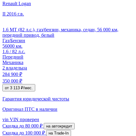
Renault Logan
II
2016 г.в.
1.6 MT (82 л.с.), газ/бензин, механика, седан, 56 000 км,
передний привод, белый
Газ/Бензин
56000 км.
1.6 / 82 л.с.
Передний
Механика
2 владельца
284 900 ₽
350 000 ₽
от 3 113 ₽/мес.
Гарантия юридической чистоты
Оригинал ПТС
в наличии
vin
VIN проверен
Скидка
до 80 000 ₽
на автокредит
Скидка
до 100 000 ₽
на Trade-In