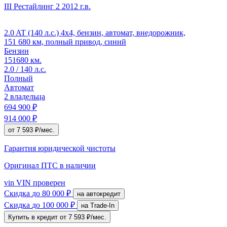
III Рестайлинг 2
2012 г.в.
2.0 AT (140 л.с.) 4x4, бензин, автомат, внедорожник,
151 680 км, полный привод, синий
Бензин
151680 км.
2.0 / 140 л.с.
Полный
Автомат
2 владельца
694 900 ₽
914 000 ₽
от 7 593 ₽/мес.
Гарантия юридической чистоты
Оригинал ПТС
в наличии
vin
VIN проверен
Скидка
до 80 000 ₽
на автокредит
Скидка
до 100 000 ₽
на Trade-In
Купить в кредит
от 7 593 ₽/мес.