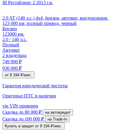
III Рестайлинг 2
2013 г.в.
2.0 AT (140 л.с.) 4x4, бензин, автомат, внедорожник,
123 000 км, полный привод, черный
Бензин
123000 км.
2.0 / 140 л.с.
Полный
Автомат
2 владельца
749 900 ₽
936 000 ₽
от 8 194 ₽/мес.
Гарантия юридической чистоты
Оригинал ПТС
в наличии
vin
VIN проверен
Скидка
до 80 000 ₽
на автокредит
Скидка
до 100 000 ₽
на Trade-In
Купить в кредит
от 8 194 ₽/мес.