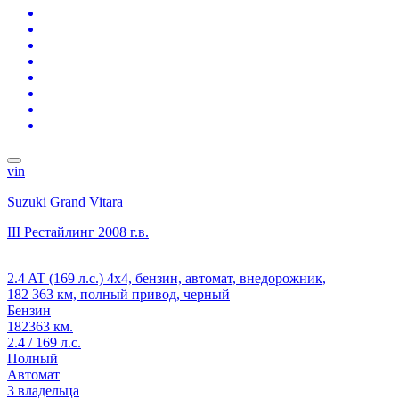
vin
Suzuki Grand Vitara
III Рестайлинг
2008 г.в.
2.4 AT (169 л.с.) 4x4, бензин, автомат, внедорожник,
182 363 км, полный привод, черный
Бензин
182363 км.
2.4 / 169 л.с.
Полный
Автомат
3 владельца