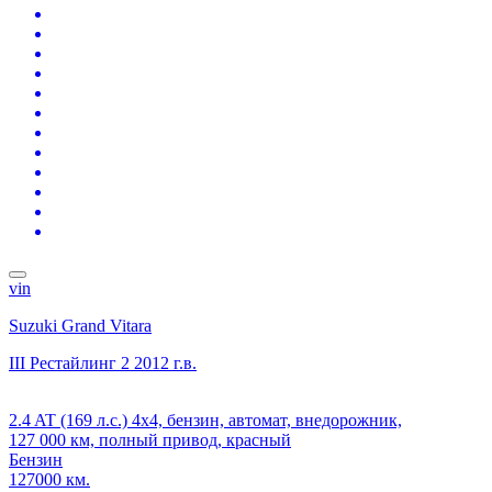
vin
Suzuki Grand Vitara
III Рестайлинг 2
2012 г.в.
2.4 AT (169 л.с.) 4x4, бензин, автомат, внедорожник,
127 000 км, полный привод, красный
Бензин
127000 км.