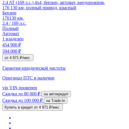
2.4 AT (169 л.с.) 4x4, бензин, автомат, внедорожник,
176 130 км, полный привод, красный
Бензин
176130 км.
2.4 / 169 л.с.
Полный
Автомат
1 владелец
454 900 ₽
594 000 ₽
от 4 971 ₽/мес.
Гарантия юридической чистоты
Оригинал ПТС
в наличии
vin
VIN проверен
Скидка
до 80 000 ₽
на автокредит
Скидка
до 100 000 ₽
на Trade-In
Купить в кредит
от 4 971 ₽/мес.