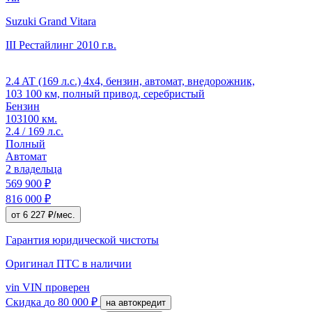
Suzuki Grand Vitara
III Рестайлинг
2010 г.в.
2.4 AT (169 л.с.) 4x4, бензин, автомат, внедорожник,
103 100 км, полный привод, серебристый
Бензин
103100 км.
2.4 / 169 л.с.
Полный
Автомат
2 владельца
569 900 ₽
816 000 ₽
от 6 227 ₽/мес.
Гарантия юридической чистоты
Оригинал ПТС
в наличии
vin
VIN проверен
Скидка
до 80 000 ₽
на автокредит