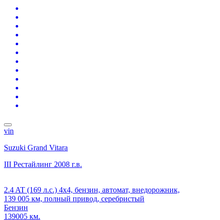
vin
Suzuki Grand Vitara
III Рестайлинг
2008 г.в.
2.4 AT (169 л.с.) 4x4, бензин, автомат, внедорожник,
139 005 км, полный привод, серебристый
Бензин
139005 км.