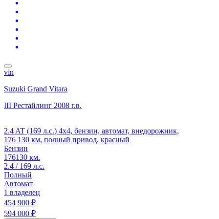
vin
Suzuki Grand Vitara
III Рестайлинг
2008 г.в.
2.4 AT (169 л.с.) 4x4, бензин, автомат, внедорожник,
176 130 км, полный привод, красный
Бензин
176130 км.
2.4 / 169 л.с.
Полный
Автомат
1 владелец
454 900 ₽
594 000 ₽