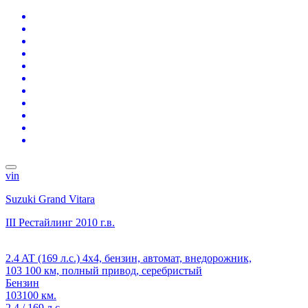
vin
Suzuki Grand Vitara
III Рестайлинг
2010 г.в.
2.4 AT (169 л.с.) 4x4, бензин, автомат, внедорожник,
103 100 км, полный привод, серебристый
Бензин
103100 км.
2.4 / 169 л.с.