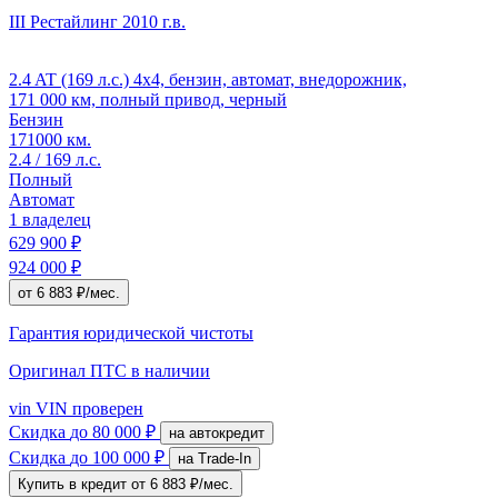
III Рестайлинг
2010 г.в.
2.4 AT (169 л.с.) 4x4, бензин, автомат, внедорожник,
171 000 км, полный привод, черный
Бензин
171000 км.
2.4 / 169 л.с.
Полный
Автомат
1 владелец
629 900 ₽
924 000 ₽
от 6 883 ₽/мес.
Гарантия юридической чистоты
Оригинал ПТС
в наличии
vin
VIN проверен
Скидка
до 80 000 ₽
на автокредит
Скидка
до 100 000 ₽
на Trade-In
Купить в кредит
от 6 883 ₽/мес.