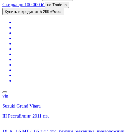
Скидка
до 100 000 ₽
на Trade-In
Купить в кредит
от 5 299 ₽/мес.
vin
Suzuki Grand Vitara
III Рестайлинг
2011 г.в.
JX-A, 1.6 MT (106 л.с.) 4x4, бензин, механика, внедорожник,