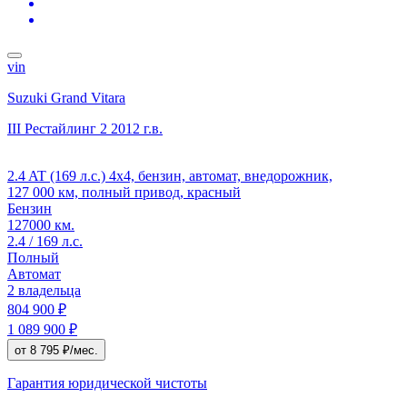
vin
Suzuki Grand Vitara
III Рестайлинг 2
2012 г.в.
2.4 AT (169 л.с.) 4x4, бензин, автомат, внедорожник,
127 000 км, полный привод, красный
Бензин
127000 км.
2.4 / 169 л.с.
Полный
Автомат
2 владельца
804 900 ₽
1 089 900 ₽
от 8 795 ₽/мес.
Гарантия юридической чистоты