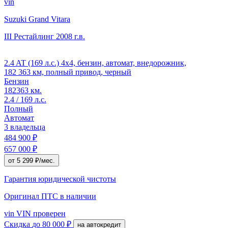
vin
Suzuki Grand Vitara
III Рестайлинг
2008 г.в.
2.4 AT (169 л.с.) 4x4, бензин, автомат, внедорожник,
182 363 км, полный привод, черный
Бензин
182363 км.
2.4 / 169 л.с.
Полный
Автомат
3 владельца
484 900 ₽
657 000 ₽
от 5 299 ₽/мес.
Гарантия юридической чистоты
Оригинал ПТС
в наличии
vin
VIN проверен
Скидка
до 80 000 ₽
на автокредит