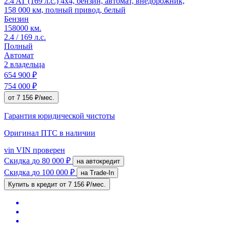
2.4 AT (169 л.с.) 4x4, бензин, автомат, внедорожник,
158 000 км, полный привод, белый
Бензин
158000 км.
2.4 / 169 л.с.
Полный
Автомат
2 владельца
654 900 ₽
754 000 ₽
от 7 156 ₽/мес.
Гарантия юридической чистоты
Оригинал ПТС
в наличии
vin
VIN проверен
Скидка
до 80 000 ₽
на автокредит
Скидка
до 100 000 ₽
на Trade-In
Купить в кредит
от 7 156 ₽/мес.