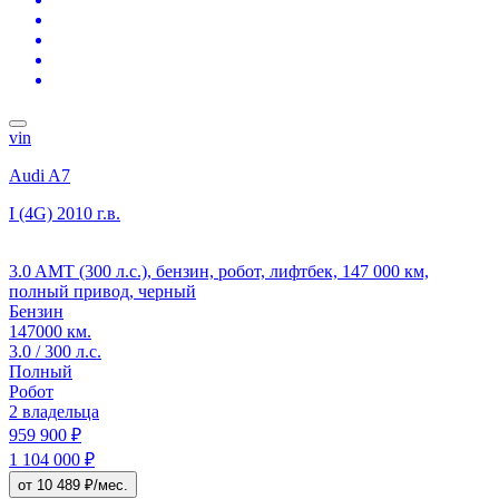
vin
Audi A7
I (4G)
2010 г.в.
3.0 AMT (300 л.с.), бензин, робот, лифтбек, 147 000 км,
полный привод, черный
Бензин
147000 км.
3.0 / 300 л.с.
Полный
Робот
2 владельца
959 900 ₽
1 104 000 ₽
от 10 489 ₽/мес.