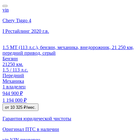
vin
Chery Tiggo 4
I Рестайлинг
2020 г.в.
1.5 MT (113 л.с.), бензин, механика, внедорожник, 21 250 км,
передний привод, серый
Бензин
21250 км.
1.5 / 113 л.с.
Передний
Механика
1 владелец
944 900 ₽
1 194 000 ₽
от 10 325 ₽/мес.
Гарантия юридической чистоты
Оригинал ПТС
в наличии
vin
VIN проверен