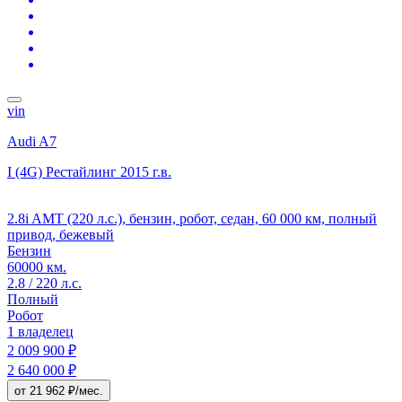
vin
Audi A7
I (4G) Рестайлинг
2015 г.в.
2.8i AMT (220 л.с.), бензин, робот, седан, 60 000 км, полный
привод, бежевый
Бензин
60000 км.
2.8 / 220 л.с.
Полный
Робот
1 владелец
2 009 900 ₽
2 640 000 ₽
от 21 962 ₽/мес.