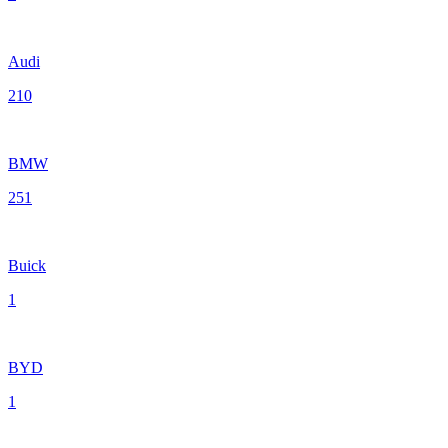
Audi
210
BMW
251
Buick
1
BYD
1