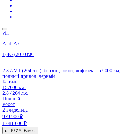
vin
Audi A7
I (4G)
2010 г.в.
2.8 AMT (204 л.с.), бензин, робот, лифтбек, 157 000 км,
полный привод, черный
Бензин
157000 км.
2.8 / 204 л.с.
Полный
Робот
2 владельца
939 900 ₽
1 081 000 ₽
от 10 270 ₽/мес.