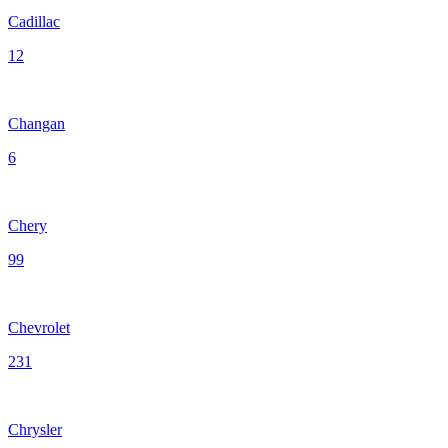
Cadillac
12
Changan
6
Chery
99
Chevrolet
231
Chrysler