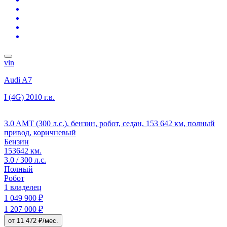
vin
Audi A7
I (4G)
2010 г.в.
3.0 AMT (300 л.с.), бензин, робот, седан, 153 642 км, полный
привод, коричневый
Бензин
153642 км.
3.0 / 300 л.с.
Полный
Робот
1 владелец
1 049 900 ₽
1 207 000 ₽
от 11 472 ₽/мес.