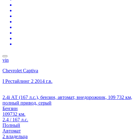
vin
Chevrolet Captiva
I Рестайлинг 2
2014 г.в.
2.4i АТ (167 л.с.), бензин, автомат, внедорожник, 109 732 км,
полный привод, серый
Бензин
109732 км.
2.4 / 167 л.с.
Полный
Автомат
2 владельца