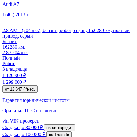
Audi A7
I (4G)
2013 г.в.
2.8 AMT (204 л.с.), бензин, робот, седан, 162 280 км, полный
привод, серый
Бензин
162280 км.
2.8 / 204 л.с.
Полный
Робот
3 владельца
1 129 900 ₽
1 299 000 ₽
от 12 347 ₽/мес.
Гарантия юридической чистоты
Оригинал ПТС
в наличии
vin
VIN проверен
Скидка
до 80 000 ₽
на автокредит
Скидка
до 100 000 ₽
на Trade-In