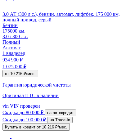
3.0 АТ (300 л.с.), бензин, автомат, лифтбек, 175 000 км,
полный привод, серый
Бензин
175000 км.
3.0 / 300 л.с.
Полный
Автомат
1 владелец
934 900 ₽
1 075 000 ₽
от 10 216 ₽/мес.
Гарантия юридической чистоты
Оригинал ПТС
в наличии
vin
VIN проверен
Скидка
до 80 000 ₽
на автокредит
Скидка
до 100 000 ₽
на Trade-In
Купить в кредит
от 10 216 ₽/мес.