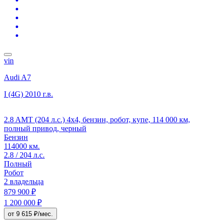
vin
Audi A7
I (4G)
2010 г.в.
2.8 AMT (204 л.с.) 4x4, бензин, робот, купе, 114 000 км,
полный привод, черный
Бензин
114000 км.
2.8 / 204 л.с.
Полный
Робот
2 владельца
879 900 ₽
1 200 000 ₽
от 9 615 ₽/мес.