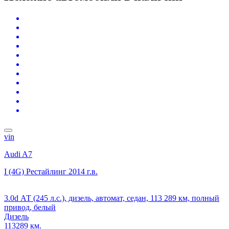
vin
Audi A7
I (4G) Рестайлинг
2014 г.в.
3.0d АТ (245 л.с.), дизель, автомат, седан, 113 289 км, полный
привод, белый
Дизель
113289 км.