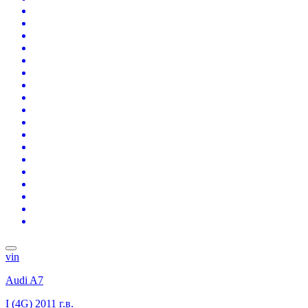
vin
Audi A7
I (4G)
2011 г.в.