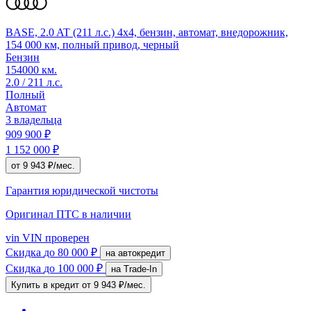
BASE, 2.0 AT (211 л.с.) 4x4, бензин, автомат, внедорожник,
154 000 км, полный привод, черный
Бензин
154000 км.
2.0 / 211 л.с.
Полный
Автомат
3 владельца
909 900 ₽
1 152 000 ₽
от 9 943 ₽/мес.
Гарантия юридической чистоты
Оригинал ПТС
в наличии
vin
VIN проверен
Скидка
до 80 000 ₽
на автокредит
Скидка
до 100 000 ₽
на Trade-In
Купить в кредит
от 9 943 ₽/мес.