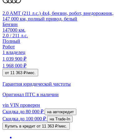
2.0 AMT (211 л.с.) 4x4, бензин, робот, внедорожник,
147 000 км, полный привод, белый
Бензин
147000 км.
2.0 / 211 л.с.
Полный
Робот
1 владелец
1 039 900 ₽
1 968 000 ₽
от 11 363 ₽/мес.
Гарантия юридической чистоты
Оригинал ПТС
в наличии
vin
VIN проверен
Скидка
до 80 000 ₽
на автокредит
Скидка
до 100 000 ₽
на Trade-In
Купить в кредит
от 11 363 ₽/мес.