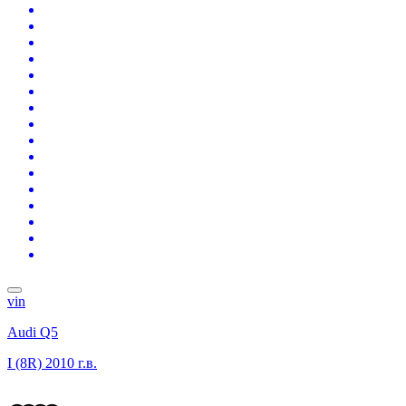
vin
Audi Q5
I (8R)
2010 г.в.