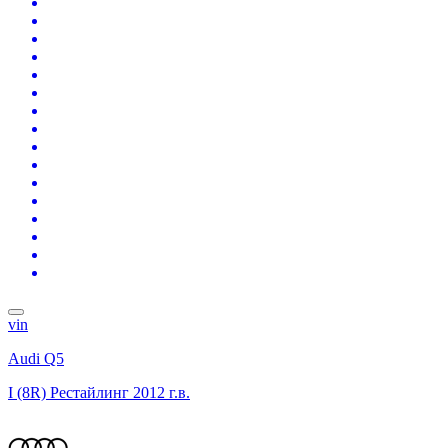
vin
Audi Q5
I (8R) Рестайлинг
2012 г.в.