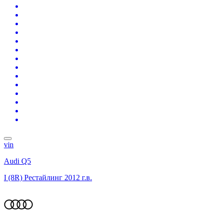
vin
Audi Q5
I (8R) Рестайлинг
2012 г.в.