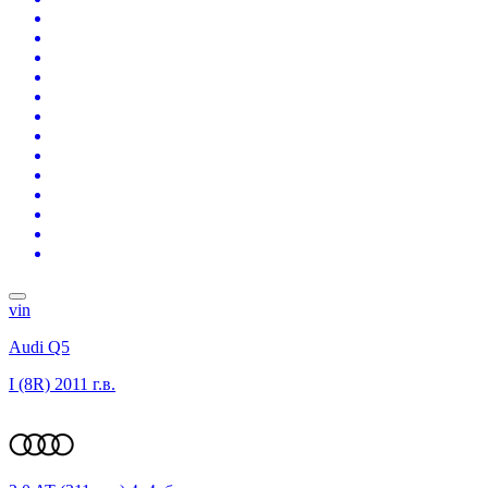
vin
Audi Q5
I (8R)
2011 г.в.