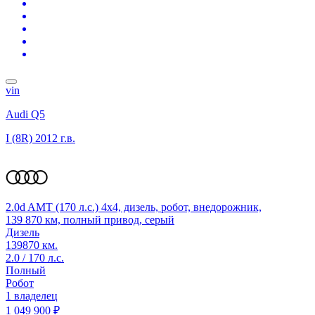
vin
Audi Q5
I (8R)
2012 г.в.
2.0d AMT (170 л.с.) 4x4, дизель, робот, внедорожник,
139 870 км, полный привод, серый
Дизель
139870 км.
2.0 / 170 л.с.
Полный
Робот
1 владелец
1 049 900 ₽