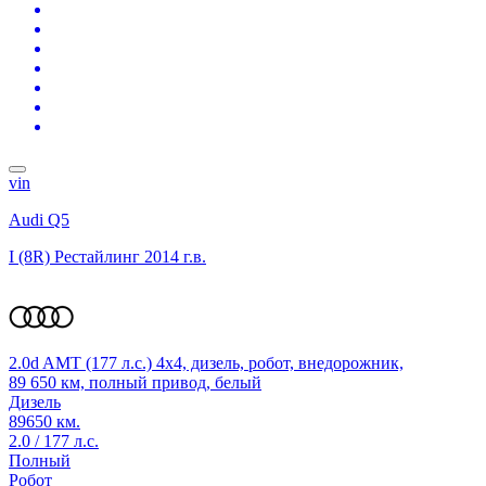
vin
Audi Q5
I (8R) Рестайлинг
2014 г.в.
2.0d AMT (177 л.с.) 4x4, дизель, робот, внедорожник,
89 650 км, полный привод, белый
Дизель
89650 км.
2.0 / 177 л.с.
Полный
Робот