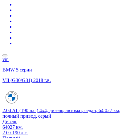
vin
BMW 5 серии
VII (G30/G31)
2018 г.в.
2.0d AT (190 л.с.) 4x4, дизель, автомат, седан, 64 027 км,
полный привод, серый
Дизель
64027 км.
2.0 / 190 л.с.