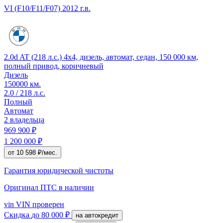
VI (F10/F11/F07)
2012 г.в.
2.0d AT (218 л.с.) 4x4, дизель, автомат, седан, 150 000 км,
полный привод, коричневый
Дизель
150000 км.
2.0 / 218 л.с.
Полный
Автомат
2 владельца
969 900 ₽
1 200 000 ₽
от 10 598 ₽/мес.
Гарантия юридической чистоты
Оригинал ПТС
в наличии
vin
VIN проверен
Скидка
до 80 000 ₽
на автокредит