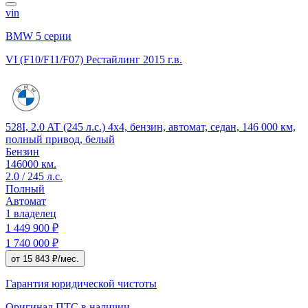
vin
BMW 5 серии
VI (F10/F11/F07) Рестайлинг
2015 г.в.
528I, 2.0 AT (245 л.с.) 4x4, бензин, автомат, седан, 146 000 км,
полный привод, белый
Бензин
146000 км.
2.0 / 245 л.с.
Полный
Автомат
1 владелец
1 449 900 ₽
1 740 000 ₽
от 15 843 ₽/мес.
Гарантия юридической чистоты
Оригинал ПТС
в наличии