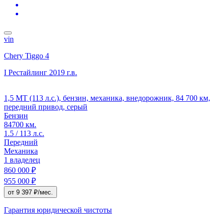
vin
Chery Tiggo 4
I Рестайлинг
2019 г.в.
1,5 MT (113 л.с.), бензин, механика, внедорожник, 84 700 км,
передний привод, серый
Бензин
84700 км.
1.5 / 113 л.с.
Передний
Механика
1 владелец
860 000 ₽
955 000 ₽
от 9 397 ₽/мес.
Гарантия юридической чистоты