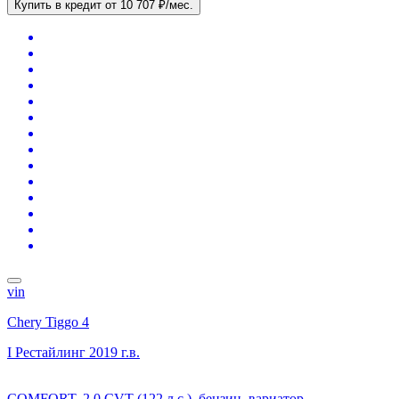
Купить в кредит
от 10 707 ₽/мес.
vin
Chery Tiggo 4
I Рестайлинг
2019 г.в.
COMFORT, 2.0 CVT (122 л.с.), бензин, вариатор,