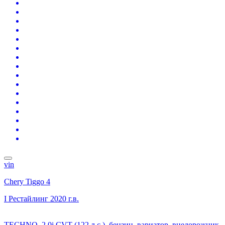
vin
Chery Tiggo 4
I Рестайлинг
2020 г.в.
TECHNO, 2.0i CVT (122 л.с.), бензин, вариатор, внедорожник,