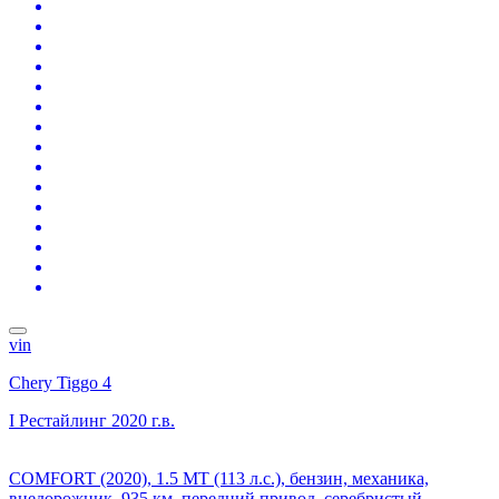
vin
Chery Tiggo 4
I Рестайлинг
2020 г.в.
COMFORT (2020), 1.5 MT (113 л.с.), бензин, механика,
внедорожник, 935 км, передний привод, серебристый