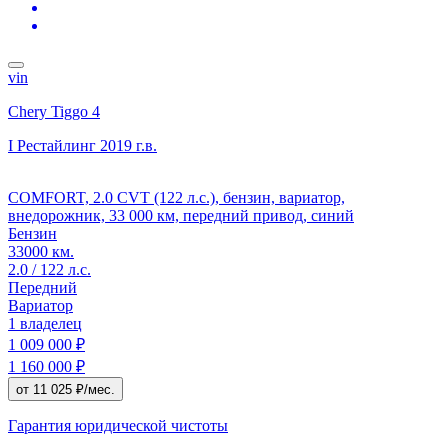
vin
Chery Tiggo 4
I Рестайлинг
2019 г.в.
COMFORT, 2.0 CVT (122 л.с.), бензин, вариатор,
внедорожник, 33 000 км, передний привод, синий
Бензин
33000 км.
2.0 / 122 л.с.
Передний
Вариатор
1 владелец
1 009 000 ₽
1 160 000 ₽
от 11 025 ₽/мес.
Гарантия юридической чистоты