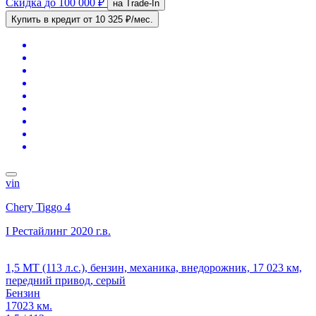
Скидка
до 100 000 ₽
на Trade-In
Купить в кредит
от 10 325 ₽/мес.
vin
Chery Tiggo 4
I Рестайлинг
2020 г.в.
1,5 MT (113 л.с.), бензин, механика, внедорожник, 17 023 км,
передний привод, серый
Бензин
17023 км.