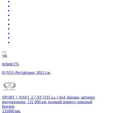
vin
Infiniti FX
II (S51) Рестайлинг
2012 г.в.
SPORT + NAVI, 3.7 AT (333 л.с.) 4x4, бензин, автомат,
внедорожник, 131 000 км, полный привод, красный
Бензин
131000 км.