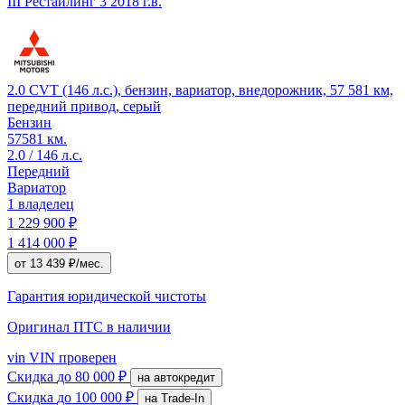
III Рестайлинг 3
2018 г.в.
2.0 CVT (146 л.с.), бензин, вариатор, внедорожник, 57 581 км,
передний привод, серый
Бензин
57581 км.
2.0 / 146 л.с.
Передний
Вариатор
1 владелец
1 229 900 ₽
1 414 000 ₽
от 13 439 ₽/мес.
Гарантия юридической чистоты
Оригинал ПТС
в наличии
vin
VIN проверен
Скидка
до 80 000 ₽
на автокредит
Скидка
до 100 000 ₽
на Trade-In