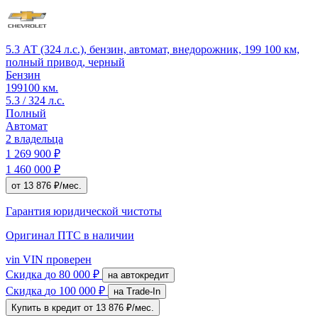
5.3 АТ (324 л.с.), бензин, автомат, внедорожник, 199 100 км,
полный привод, черный
Бензин
199100 км.
5.3 / 324 л.с.
Полный
Автомат
2 владельца
1 269 900 ₽
1 460 000 ₽
от 13 876 ₽/мес.
Гарантия юридической чистоты
Оригинал ПТС
в наличии
vin
VIN проверен
Скидка
до 80 000 ₽
на автокредит
Скидка
до 100 000 ₽
на Trade-In
Купить в кредит
от 13 876 ₽/мес.