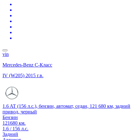
vin
Mercedes-Benz C-Класс
IV (W205)
2015 г.в.
1.6 AT (156 л.с.), бензин, автомат, седан, 121 680 км, задний
привод, черный
Бензин
121680 км.
1.6 / 156 л.с.
Задний
Автомат