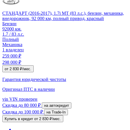
СТАНДАРТ (2016-2017), 1.7i MT (83 л.с.), бензин, механика,
внедорожник, 92 000 км, полный привод, красный
Бензин
92000 км.
1.7 / 83 л.с.
Полный
Механика
1 владелец
259 000 ₽
298 000 ₽
от 2 830 ₽/мес.
Гарантия юридической чистоты
Оригинал ПТС
в наличии
vin
VIN проверен
Скидка
до 80 000 ₽
на автокредит
Скидка
до 100 000 ₽
на Trade-In
Купить в кредит
от 2 830 ₽/мес.