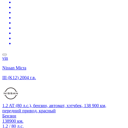
vin
Nissan Micra
III (K12)
2004 г.в.
1.2 AT (80 л.с.), бензин, автомат, хэтчбек, 138 900 км,
передний привод, красный
Бензин
138900 км.
1.2 / 80 л.с.