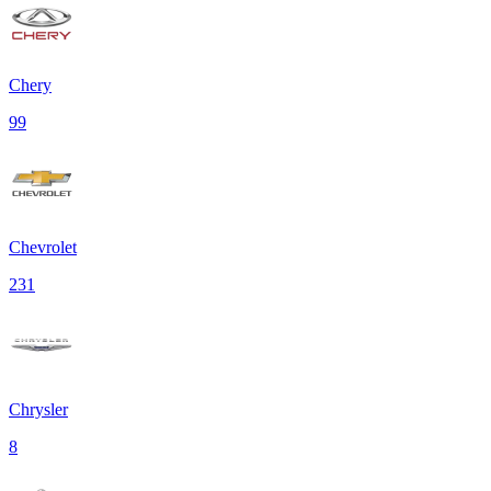
Chery
99
Chevrolet
231
Chrysler
8