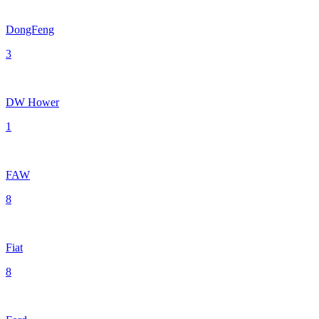
DongFeng
3
DW Hower
1
FAW
8
Fiat
8