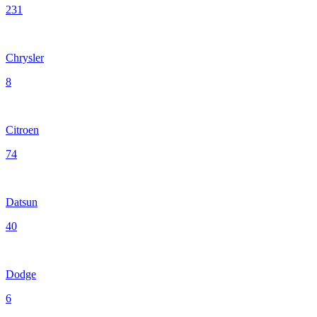
231
Chrysler
8
Citroen
74
Datsun
40
Dodge
6