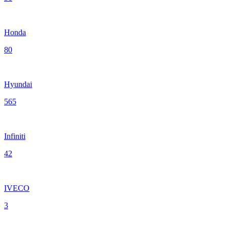
Honda
80
Hyundai
565
Infiniti
42
IVECO
3