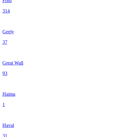
Ford
314
Geely
37
Great Wall
93
Haima
1
Haval
31