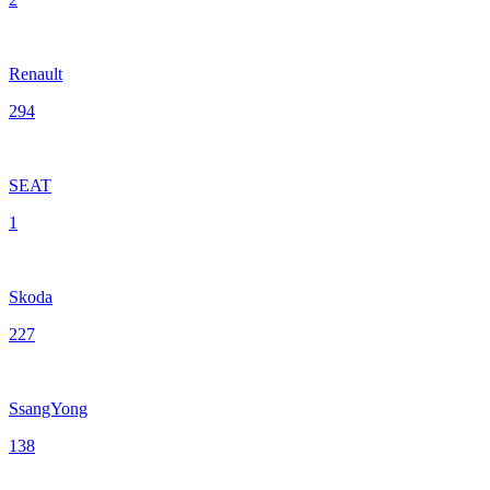
Renault
294
SEAT
1
Skoda
227
SsangYong
138