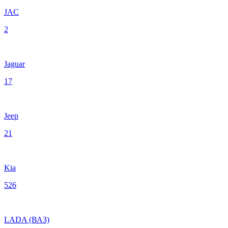
JAC
2
Jaguar
17
Jeep
21
Kia
526
LADA (ВАЗ)