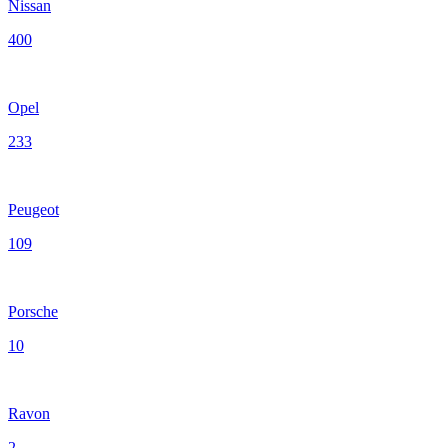
Nissan
400
Opel
233
Peugeot
109
Porsche
10
Ravon
2