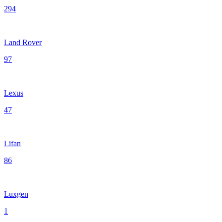
294
Land Rover
97
Lexus
47
Lifan
86
Luxgen
1