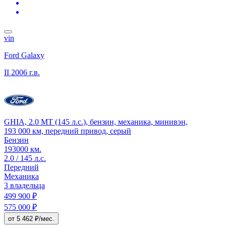
vin
Ford Galaxy
II
2006 г.в.
GHIA, 2.0 MT (145 л.с.), бензин, механика, минивэн,
193 000 км, передний привод, серый
Бензин
193000 км.
2.0 / 145 л.с.
Передний
Механика
3 владельца
499 900 ₽
575 000 ₽
от 5 462 ₽/мес.