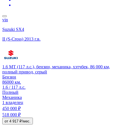
vin
Suzuki SX4
II (S-Cross)
2013 г.в.
1.6 MT (117 л.с.), бензин, механика, хэтчбек, 86 000 км,
полный привод, серый
Бензин
86000 км.
1.6 / 117 л.с.
Полный
Механика
1 владелец
450 000 ₽
518 000 ₽
от 4 917 ₽/мес.