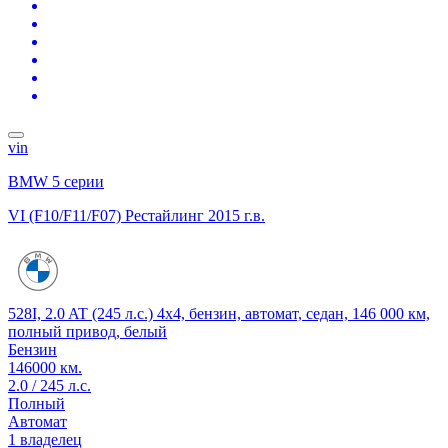
vin
BMW 5 серии
VI (F10/F11/F07) Рестайлинг
2015 г.в.
528I, 2.0 AT (245 л.с.) 4x4, бензин, автомат, седан, 146 000 км,
полный привод, белый
Бензин
146000 км.
2.0 / 245 л.с.
Полный
Автомат
1 владелец