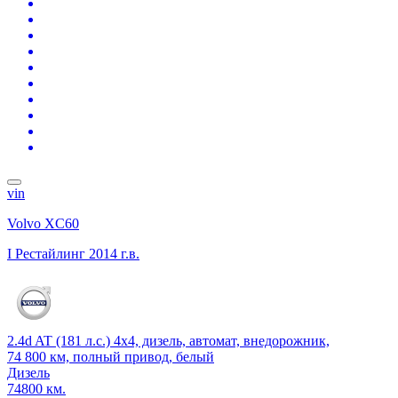
vin
Volvo XC60
I Рестайлинг
2014 г.в.
2.4d AT (181 л.с.) 4x4, дизель, автомат, внедорожник,
74 800 км, полный привод, белый
Дизель
74800 км.