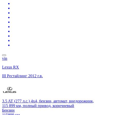
vin
Lexus RX
III Рестайлинг
2012 г.в.
3.5 AT (277 л.с.) 4x4, бензин, автомат, внедорожник,
115 899 км, полный привод, коричневый
Бензин
115899 км.