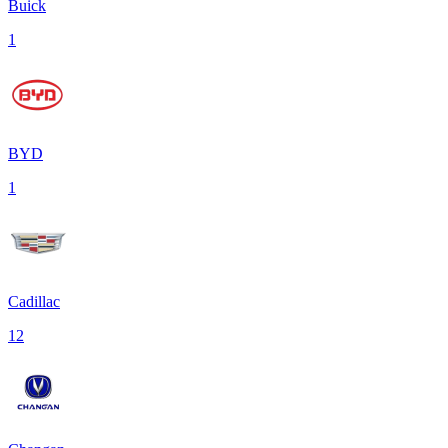
Buick
1
BYD
1
Cadillac
12