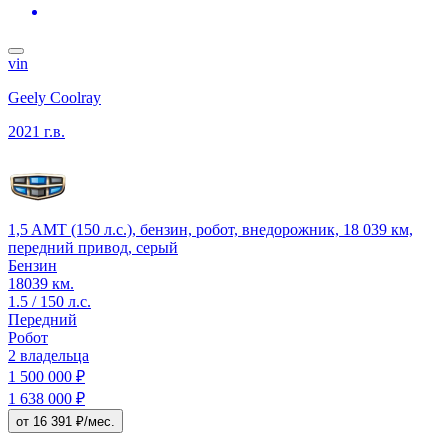
vin
Geely Coolray
2021 г.в.
1,5 AMT (150 л.с.), бензин, робот, внедорожник, 18 039 км,
передний привод, серый
Бензин
18039 км.
1.5 / 150 л.с.
Передний
Робот
2 владельца
1 500 000 ₽
1 638 000 ₽
от 16 391 ₽/мес.