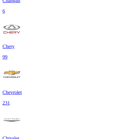
Changan
6
Chery
99
Chevrolet
231
Chrysler