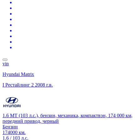
vin
Hyundai Matrix
I Рестайлинг 2
2008 г.в.
1.6 MT (103 л.с.), бензин, механика, компактвэн, 174 000 км,
передний привод, черный
Бензин
174000 км.
1.6 / 103 л.с.