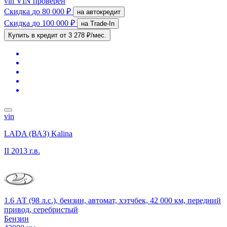
vin
VIN проверен
Скидка
до 80 000 ₽
на автокредит
Скидка
до 100 000 ₽
на Trade-In
Купить в кредит
от 3 278 ₽/мес.
vin
LADA (ВАЗ) Kalina
II
2013 г.в.
1.6 АТ (98 л.с.), бензин, автомат, хэтчбек, 42 000 км, передний
привод, серебристый
Бензин