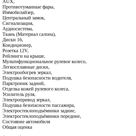
AUX
,
Противотуманные фары
,
Иммобилайзер
,
Центральный замок
,
Сигнализация
,
Аудиосистема
,
Ткань (Материал салона)
,
Диски 16
,
Кондиционер
,
Розетка 12V
,
Рейлинги на крыше
,
Мультифункциональное рулевое колесо
,
Легкосплавные диски
,
Электрообогрев зеркал
,
Подушка безопасности водителя
,
Парктроник задний
,
Отделка кожей рулевого колеса
,
Усилитель руля
,
Электропривод зеркал
,
Подушка безопасности пассажира
,
Электростеклоподъёмники задние
,
Электростеклоподъёмники передние
,
Состояние автомобиля
Общая оценка