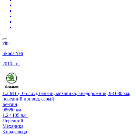
vin
Skoda Yeti
2010 г.в.
1.2 MT (105 л.с.), бензин, механика, внедорожник, 98 680 км,
передний привод, серый
Бензин
98680 км.
1.2 / 105 л.с.
Передний
Механика
3 владельца