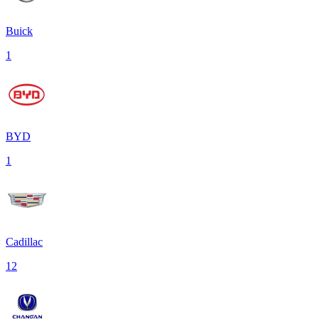
Buick
1
BYD
1
Cadillac
12