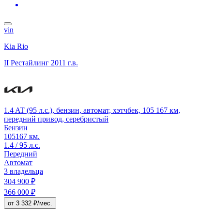
vin
Kia Rio
II Рестайлинг
2011 г.в.
1.4 AT (95 л.с.), бензин, автомат, хэтчбек, 105 167 км,
передний привод, серебристый
Бензин
105167 км.
1.4 / 95 л.с.
Передний
Автомат
3 владельца
304 900 ₽
366 000 ₽
от 3 332 ₽/мес.