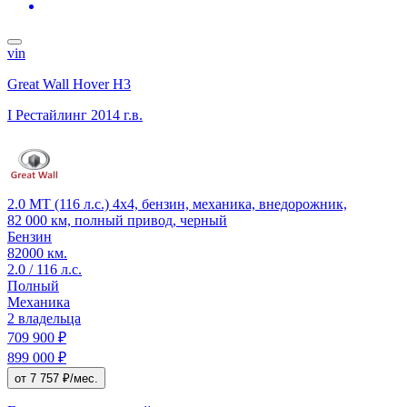
vin
Great Wall Hover H3
I Рестайлинг
2014 г.в.
2.0 MT (116 л.с.) 4x4, бензин, механика, внедорожник,
82 000 км, полный привод, черный
Бензин
82000 км.
2.0 / 116 л.с.
Полный
Механика
2 владельца
709 900 ₽
899 000 ₽
от 7 757 ₽/мес.