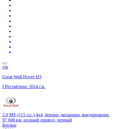
vin
Great Wall Hover H3
I Рестайлинг
2014 г.в.
2.0 MT (115 л.с.) 4x4, бензин, механика, внедорожник,
97 600 км, полный привод, черный
Бензин