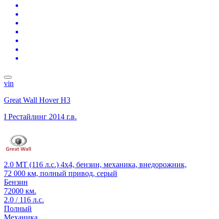
vin
Great Wall Hover H3
I Рестайлинг
2014 г.в.
2.0 MT (116 л.с.) 4x4, бензин, механика, внедорожник,
72 000 км, полный привод, серый
Бензин
72000 км.
2.0 / 116 л.с.
Полный
Механика