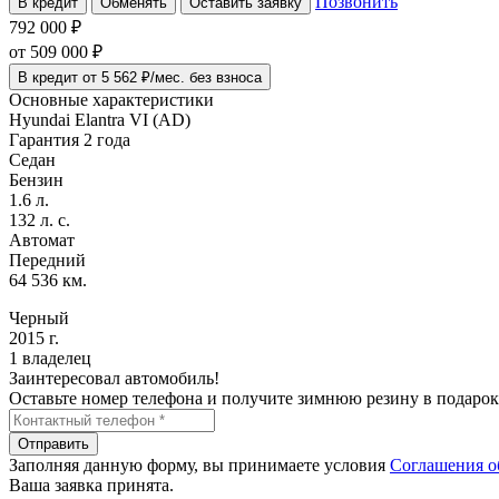
Позвонить
В кредит
Обменять
Оставить заявку
792 000 ₽
от
509 000
₽
В кредит от 5 562 ₽/мес. без взноса
Основные характеристики
Hyundai Elantra VI (AD)
Гарантия 2 года
Седан
Бензин
1.6 л.
132 л. с.
Автомат
Передний
64 536 км.
Черный
2015 г.
1 владелец
Заинтересовал автомобиль!
Оставьте номер телефона и получите зимнюю резину в подарок
Отправить
Заполняя данную форму, вы принимаете условия
Соглашения о
Ваша заявка принята.