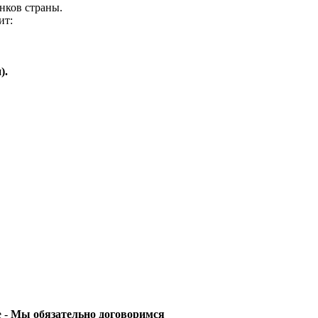
нков страны.
ит:
).
е -
Мы обязательно договоримся