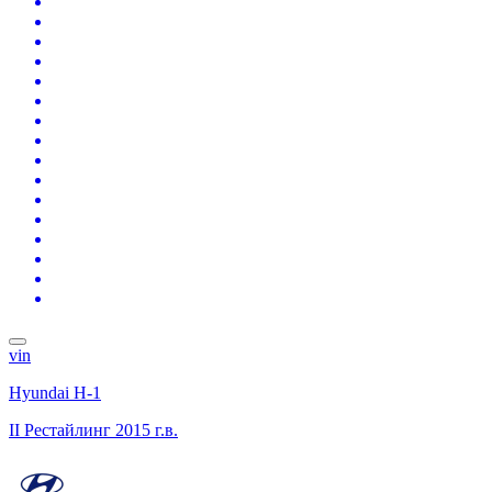
vin
Hyundai H-1
II Рестайлинг
2015 г.в.