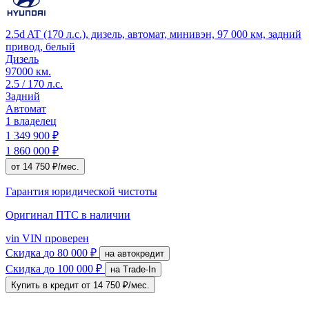
2.5d AT (170 л.с.), дизель, автомат, минивэн, 97 000 км, задний
привод, белый
Дизель
97000 км.
2.5 / 170 л.с.
Задний
Автомат
1 владелец
1 349 900 ₽
1 860 000 ₽
от 14 750 ₽/мес.
Гарантия юридической чистоты
Оригинал ПТС
в наличии
vin
VIN проверен
Скидка
до 80 000 ₽
на автокредит
Скидка
до 100 000 ₽
на Trade-In
Купить в кредит
от 14 750 ₽/мес.