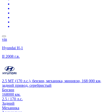
vin
Hyundai H-1
II
2008 г.в.
2.5 MT (170 л.с.), бензин, механика, минивэн, 168 000 км,
задний привод, серебристый
Бензин
168000 км.
2.5 / 170 л.с.
Задний
Механика