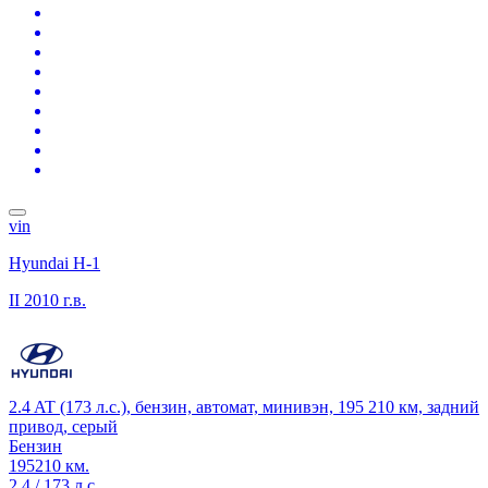
vin
Hyundai H-1
II
2010 г.в.
2.4 AT (173 л.с.), бензин, автомат, минивэн, 195 210 км, задний
привод, серый
Бензин
195210 км.
2.4 / 173 л.с.