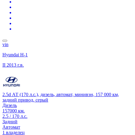
vin
Hyundai H-1
II
2013 г.в.
2.5d АТ (170 л.с.), дизель, автомат, минивэн, 157 000 км,
задний привод, серый
Дизель
157000 км.
2.5 / 170 л.с.
Задний
Автомат
1 владелец