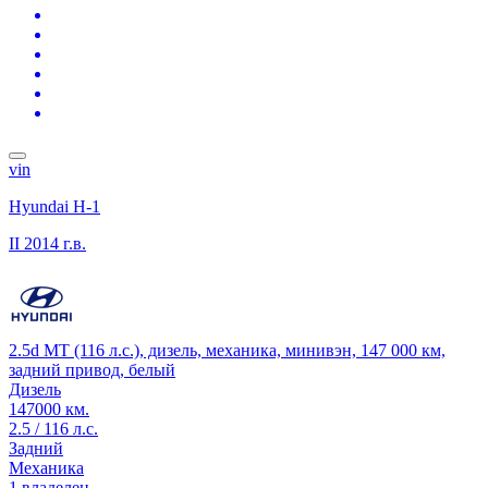
vin
Hyundai H-1
II
2014 г.в.
2.5d MT (116 л.с.), дизель, механика, минивэн, 147 000 км,
задний привод, белый
Дизель
147000 км.
2.5 / 116 л.с.
Задний
Механика
1 владелец