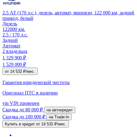
2.5 АТ (170 л.с.), дизель, автомат, минивэн, 122 000 км, задний
привод, белый
Дизель
122000 км.
2.5 / 170 л.с.
Задний
Автомат
2 владельца
1 329 900 ₽
1 529 000 ₽
от 14 532 ₽/мес.
Гарантия юридической чистоты
Оригинал ПТС
в наличии
vin
VIN проверен
Скидка
до 80 000 ₽
на автокредит
Скидка
до 100 000 ₽
на Trade-In
Купить в кредит
от 14 532 ₽/мес.