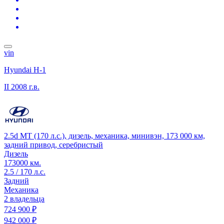
vin
Hyundai H-1
II
2008 г.в.
2.5d MT (170 л.с.), дизель, механика, минивэн, 173 000 км,
задний привод, серебристый
Дизель
173000 км.
2.5 / 170 л.с.
Задний
Механика
2 владельца
724 900 ₽
942 000 ₽