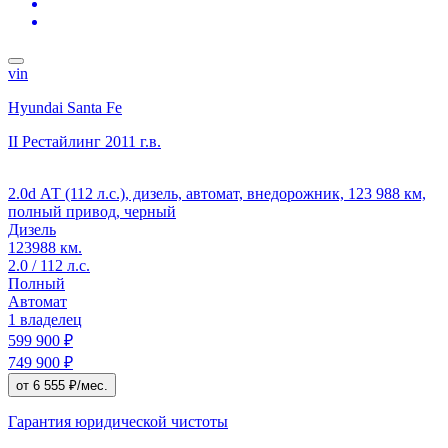
vin
Hyundai Santa Fe
II Рестайлинг
2011 г.в.
2.0d АТ (112 л.с.), дизель, автомат, внедорожник, 123 988 км,
полный привод, черный
Дизель
123988 км.
2.0 / 112 л.с.
Полный
Автомат
1 владелец
599 900 ₽
749 900 ₽
от 6 555 ₽/мес.
Гарантия юридической чистоты