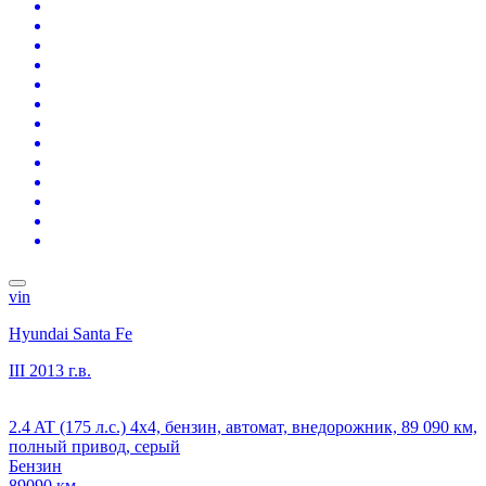
vin
Hyundai Santa Fe
III
2013 г.в.
2.4 AT (175 л.с.) 4x4, бензин, автомат, внедорожник, 89 090 км,
полный привод, серый
Бензин
89090 км.