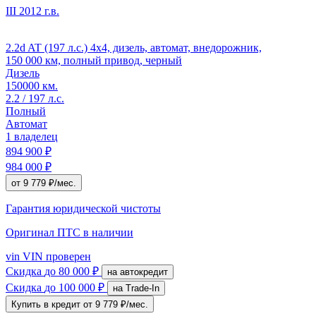
III
2012 г.в.
2.2d AT (197 л.с.) 4x4, дизель, автомат, внедорожник,
150 000 км, полный привод, черный
Дизель
150000 км.
2.2 / 197 л.с.
Полный
Автомат
1 владелец
894 900 ₽
984 000 ₽
от 9 779 ₽/мес.
Гарантия юридической чистоты
Оригинал ПТС
в наличии
vin
VIN проверен
Скидка
до 80 000 ₽
на автокредит
Скидка
до 100 000 ₽
на Trade-In
Купить в кредит
от 9 779 ₽/мес.