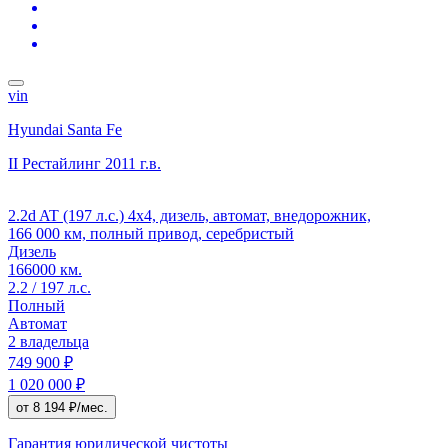
vin
Hyundai Santa Fe
II Рестайлинг
2011 г.в.
2.2d AT (197 л.с.) 4x4, дизель, автомат, внедорожник,
166 000 км, полный привод, серебристый
Дизель
166000 км.
2.2 / 197 л.с.
Полный
Автомат
2 владельца
749 900 ₽
1 020 000 ₽
от 8 194 ₽/мес.
Гарантия юридической чистоты