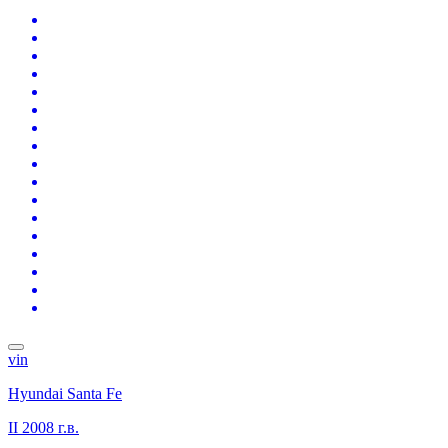
vin
Hyundai Santa Fe
II
2008 г.в.