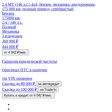
2.4 MT (146 л.с.) 4x4, бензин, механика, внедорожник,
175 000 км, полный привод, серебристый
Бензин
175000 км.
2.4 / 146 л.с.
Полный
Механика
3 владельца
369 900 ₽
444 000 ₽
от 4 042 ₽/мес.
Гарантия юридической чистоты
Оригинал ПТС
в наличии
vin
VIN проверен
Скидка
до 80 000 ₽
на автокредит
Скидка
до 100 000 ₽
на Trade-In
Купить в кредит
от 4 042 ₽/мес.