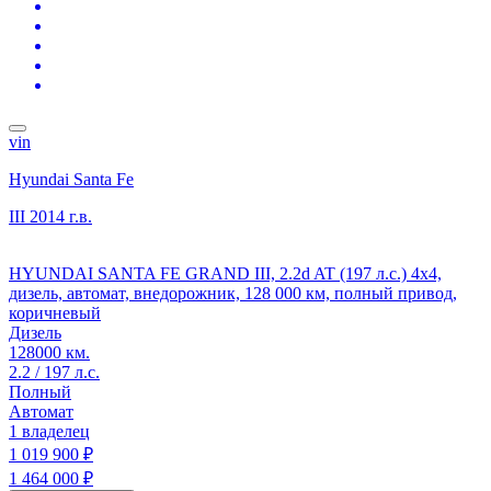
vin
Hyundai Santa Fe
III
2014 г.в.
HYUNDAI SANTA FE GRAND III, 2.2d AT (197 л.с.) 4x4,
дизель, автомат, внедорожник, 128 000 км, полный привод,
коричневый
Дизель
128000 км.
2.2 / 197 л.с.
Полный
Автомат
1 владелец
1 019 900 ₽
1 464 000 ₽