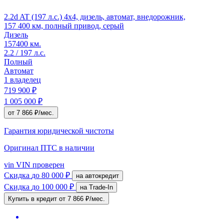
2.2d AT (197 л.с.) 4x4, дизель, автомат, внедорожник,
157 400 км, полный привод, серый
Дизель
157400 км.
2.2 / 197 л.с.
Полный
Автомат
1 владелец
719 900 ₽
1 005 000 ₽
от 7 866 ₽/мес.
Гарантия юридической чистоты
Оригинал ПТС
в наличии
vin
VIN проверен
Скидка
до 80 000 ₽
на автокредит
Скидка
до 100 000 ₽
на Trade-In
Купить в кредит
от 7 866 ₽/мес.