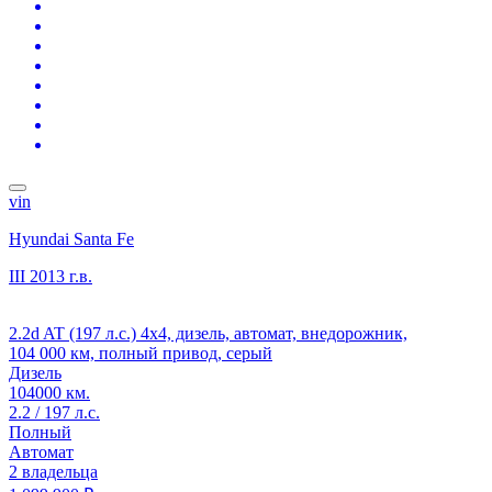
vin
Hyundai Santa Fe
III
2013 г.в.
2.2d AT (197 л.с.) 4x4, дизель, автомат, внедорожник,
104 000 км, полный привод, серый
Дизель
104000 км.
2.2 / 197 л.с.
Полный
Автомат
2 владельца