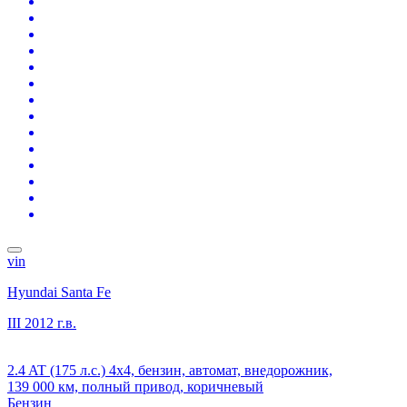
vin
Hyundai Santa Fe
III
2012 г.в.
2.4 AT (175 л.с.) 4x4, бензин, автомат, внедорожник,
139 000 км, полный привод, коричневый
Бензин