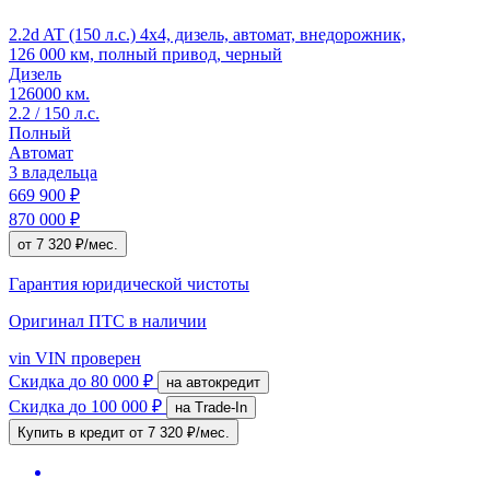
2.2d AT (150 л.с.) 4x4, дизель, автомат, внедорожник,
126 000 км, полный привод, черный
Дизель
126000 км.
2.2 / 150 л.с.
Полный
Автомат
3 владельца
669 900 ₽
870 000 ₽
от 7 320 ₽/мес.
Гарантия юридической чистоты
Оригинал ПТС
в наличии
vin
VIN проверен
Скидка
до 80 000 ₽
на автокредит
Скидка
до 100 000 ₽
на Trade-In
Купить в кредит
от 7 320 ₽/мес.