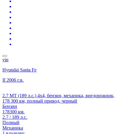
vin
Hyundai Santa Fe
II
2006 г.в.
2.7 MT (189 л.с.) 4x4, бензин, механика, внедорожник,
178 300 км, полный привод, черный
Бензин
178300 км.
2.7 / 189 л.с.
Полный
Механика
1 владелец