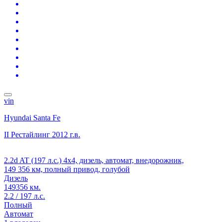
vin
Hyundai Santa Fe
II Рестайлинг
2012 г.в.
2.2d AT (197 л.с.) 4x4, дизель, автомат, внедорожник,
149 356 км, полный привод, голубой
Дизель
149356 км.
2.2 / 197 л.с.
Полный
Автомат