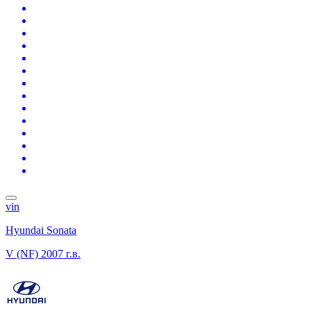
vin
Hyundai Sonata
V (NF)
2007 г.в.