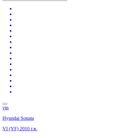
vin
Hyundai Sonata
VI (YF)
2010 г.в.