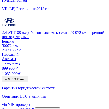
Hyundai Sonata
VII (LF) Рестайлинг
2018 г.в.
2.4 АТ (188 л.с.), бензин, автомат, седан, 50 072 км, передний
привод, черный
Бензин
50072 км.
2.4 / 188 л.с.
Передний
Автомат
1 владелец
899 900 ₽
1 035 000 ₽
от 9 833 ₽/мес.
Гарантия юридической чистоты
Оригинал ПТС
в наличии
vin
VIN проверен