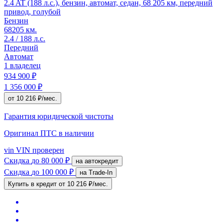
2.4 AT (188 л.с.), бензин, автомат, седан, 68 205 км, передний
привод, голубой
Бензин
68205 км.
2.4 / 188 л.с.
Передний
Автомат
1 владелец
934 900 ₽
1 356 000 ₽
от 10 216 ₽/мес.
Гарантия юридической чистоты
Оригинал ПТС
в наличии
vin
VIN проверен
Скидка
до 80 000 ₽
на автокредит
Скидка
до 100 000 ₽
на Trade-In
Купить в кредит
от 10 216 ₽/мес.