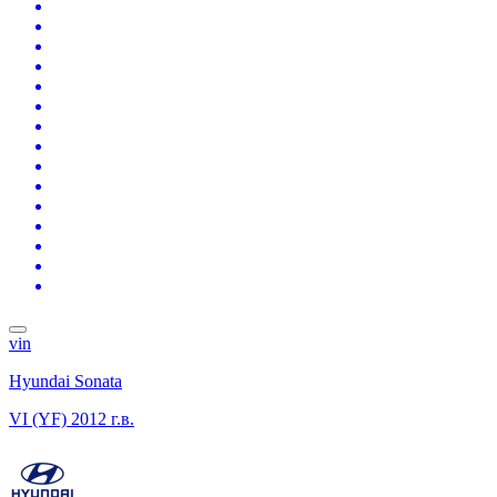
vin
Hyundai Sonata
VI (YF)
2012 г.в.