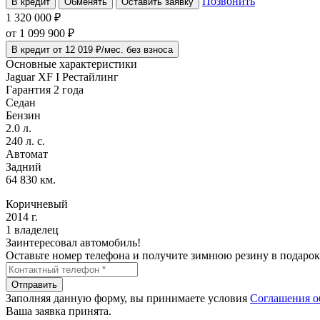
Позвонить
В кредит
Обменять
Оставить заявку
1 320 000 ₽
от
1 099 900
₽
В кредит от 12 019 ₽/мес. без взноса
Основные характеристики
Jaguar XF I Рестайлинг
Гарантия 2 года
Седан
Бензин
2.0 л.
240 л. с.
Автомат
Задний
64 830 км.
Коричневый
2014 г.
1 владелец
Заинтересовал автомобиль!
Оставьте номер телефона и получите зимнюю резину в подарок
Отправить
Заполняя данную форму, вы принимаете условия
Соглашения о
Ваша заявка принята.