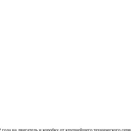
 года на двигатель и коробку от крупнейшего технического серв