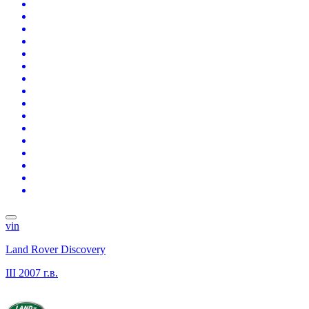
vin
Land Rover Discovery
III
2007 г.в.