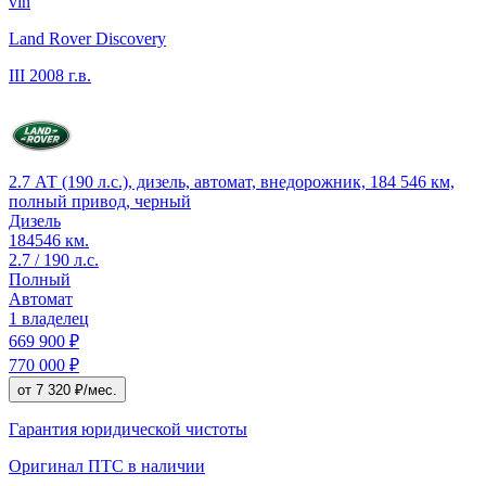
vin
Land Rover Discovery
III
2008 г.в.
2.7 АТ (190 л.с.), дизель, автомат, внедорожник, 184 546 км,
полный привод, черный
Дизель
184546 км.
2.7 / 190 л.с.
Полный
Автомат
1 владелец
669 900 ₽
770 000 ₽
от 7 320 ₽/мес.
Гарантия юридической чистоты
Оригинал ПТС
в наличии