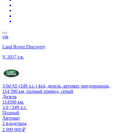
vin
Land Rover Discovery
V
2017 г.в.
3.0d AT (249 л.с.) 4x4, дизель, автомат, внедорожник,
114 590 км, полный привод, серый
Дизель
114590 км.
3.0 / 249 л.с.
Полный
Автомат
2 владельца
2 999 900 ₽