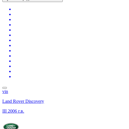
vin
Land Rover Discovery
III
2006 г.в.