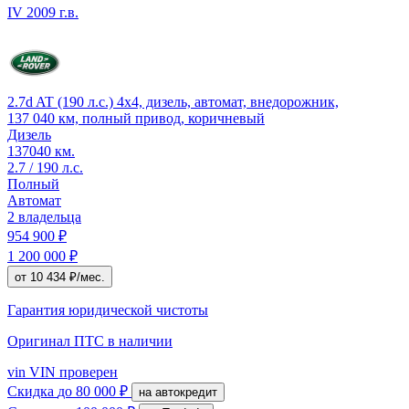
IV
2009 г.в.
2.7d AT (190 л.с.) 4x4, дизель, автомат, внедорожник,
137 040 км, полный привод, коричневый
Дизель
137040 км.
2.7 / 190 л.с.
Полный
Автомат
2 владельца
954 900 ₽
1 200 000 ₽
от 10 434 ₽/мес.
Гарантия юридической чистоты
Оригинал ПТС
в наличии
vin
VIN проверен
Скидка
до 80 000 ₽
на автокредит