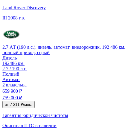
Land Rover Discovery
III
2008 г.в.
2.7 АТ (190 л.с.), дизель, автомат, внедорожник, 192 486 км,
полный привод, серый
Дизель
192486 км.
2.7 / 190 л.с.
Полный
Автомат
2 владельца
659 900 ₽
759 000 ₽
от 7 211 ₽/мес.
Гарантия юридической чистоты
Оригинал ПТС
в наличии