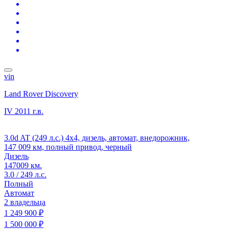
vin
Land Rover Discovery
IV
2011 г.в.
3.0d AT (249 л.с.) 4x4, дизель, автомат, внедорожник,
147 009 км, полный привод, черный
Дизель
147009 км.
3.0 / 249 л.с.
Полный
Автомат
2 владельца
1 249 900 ₽
1 500 000 ₽