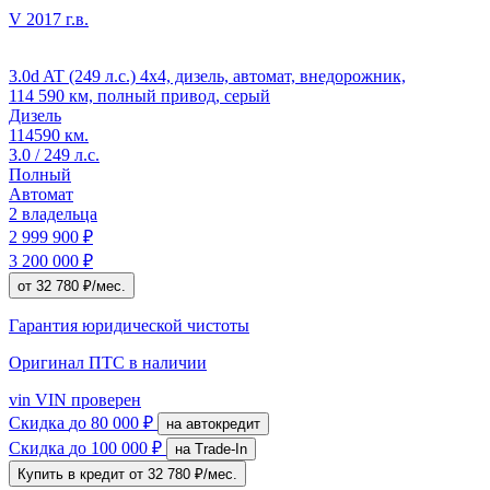
V
2017 г.в.
3.0d AT (249 л.с.) 4x4, дизель, автомат, внедорожник,
114 590 км, полный привод, серый
Дизель
114590 км.
3.0 / 249 л.с.
Полный
Автомат
2 владельца
2 999 900 ₽
3 200 000 ₽
от 32 780 ₽/мес.
Гарантия юридической чистоты
Оригинал ПТС
в наличии
vin
VIN проверен
Скидка
до 80 000 ₽
на автокредит
Скидка
до 100 000 ₽
на Trade-In
Купить в кредит
от 32 780 ₽/мес.