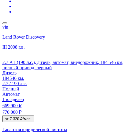
vin
Land Rover Discovery
III
2008 г.в.
2.7 АТ (190 л.с.), дизель, автомат, внедорожник, 184 546 км,
полный привод, черный
Дизель
184546 км.
2.7 / 190 л.с.
Полный
Автомат
1 владелец
669 900 ₽
770 000 ₽
от 7 320 ₽/мес.
Гарантия юридической чистоты