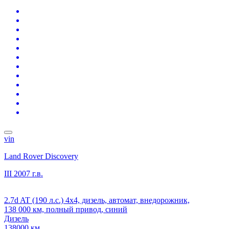
vin
Land Rover Discovery
III
2007 г.в.
2.7d AT (190 л.с.) 4x4, дизель, автомат, внедорожник,
138 000 км, полный привод, синий
Дизель
138000 км.