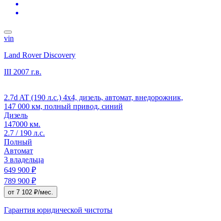
vin
Land Rover Discovery
III
2007 г.в.
2.7d AT (190 л.с.) 4x4, дизель, автомат, внедорожник,
147 000 км, полный привод, синий
Дизель
147000 км.
2.7 / 190 л.с.
Полный
Автомат
3 владельца
649 900 ₽
789 900 ₽
от 7 102 ₽/мес.
Гарантия юридической чистоты