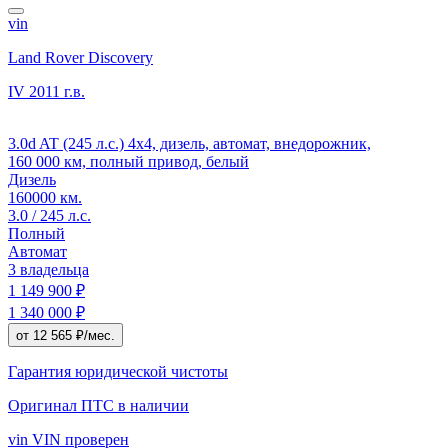
vin
Land Rover Discovery
IV
2011 г.в.
3.0d AT (245 л.с.) 4x4, дизель, автомат, внедорожник,
160 000 км, полный привод, белый
Дизель
160000 км.
3.0 / 245 л.с.
Полный
Автомат
3 владельца
1 149 900 ₽
1 340 000 ₽
от 12 565 ₽/мес.
Гарантия юридической чистоты
Оригинал ПТС
в наличии
vin
VIN проверен