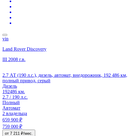
vin
Land Rover Discovery
III
2008 г.в.
2.7 АТ (190 л.с.), дизель, автомат, внедорожник, 192 486 км,
полный привод, серый
Дизель
192486 км.
2.7 / 190 л.с.
Полный
Автомат
2 владельца
659 900 ₽
759 000 ₽
от 7 211 ₽/мес.