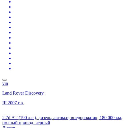
vin
Land Rover Discovery
III
2007 г.в.
2.7d АТ (190 л.с.), дизель, автомат, внедорожник, 180 000 км,
полный привод, черный
Дизель