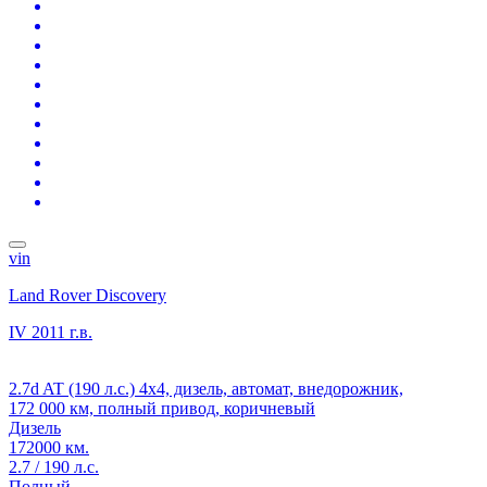
vin
Land Rover Discovery
IV
2011 г.в.
2.7d AT (190 л.с.) 4x4, дизель, автомат, внедорожник,
172 000 км, полный привод, коричневый
Дизель
172000 км.
2.7 / 190 л.с.
Полный