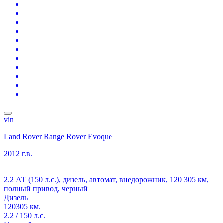
vin
Land Rover Range Rover Evoque
2012 г.в.
2.2 АТ (150 л.с.), дизель, автомат, внедорожник, 120 305 км,
полный привод, черный
Дизель
120305 км.
2.2 / 150 л.с.