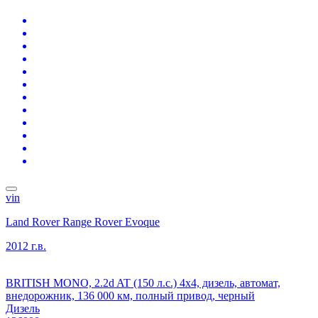
vin
Land Rover Range Rover Evoque
2012 г.в.
BRITISH MONO, 2.2d AT (150 л.с.) 4x4, дизель, автомат,
внедорожник, 136 000 км, полный привод, черный
Дизель