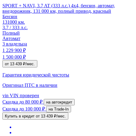
SPORT + NAVI, 3.7 AT (333 л.с.) 4x4, бензин, автомат,
внедорожник, 131 000 км, полный привод, красный
Бензин
131000 км.
3.7 / 333 л.с.
Полный
Автомат
3 владельца
1 229 900 ₽
1 500 000 ₽
от 13 439 ₽/мес.
Гарантия юридической чистоты
Оригинал ПТС
в наличии
vin
VIN проверен
Скидка
до 80 000 ₽
на автокредит
Скидка
до 100 000 ₽
на Trade-In
Купить в кредит
от 13 439 ₽/мес.