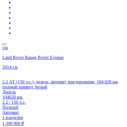
vin
Land Rover Range Rover Evoque
2014 г.в.
2.2 АТ (150 л.с.), дизель, автомат, внедорожник, 104 620 км,
полный привод, белый
Дизель
104620 км.
2.2 / 150 л.с.
Полный
Автомат
1 владелец
1 399 900 ₽