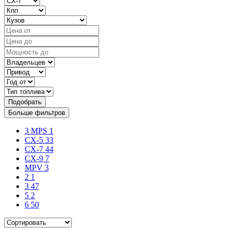
Подобрать
Больше фильтров
3 MPS
1
CX-5
33
CX-7
44
CX-9
7
MPV
3
2
1
3
47
5
2
6
50