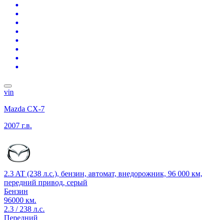
vin
Mazda CX-7
2007 г.в.
2.3 AT (238 л.с.), бензин, автомат, внедорожник, 96 000 км,
передний привод, серый
Бензин
96000 км.
2.3 / 238 л.с.
Передний