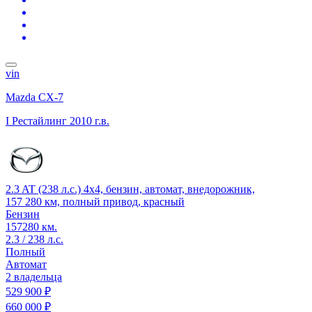
vin
Mazda CX-7
I Рестайлинг
2010 г.в.
2.3 AT (238 л.с.) 4x4, бензин, автомат, внедорожник,
157 280 км, полный привод, красный
Бензин
157280 км.
2.3 / 238 л.с.
Полный
Автомат
2 владельца
529 900 ₽
660 000 ₽