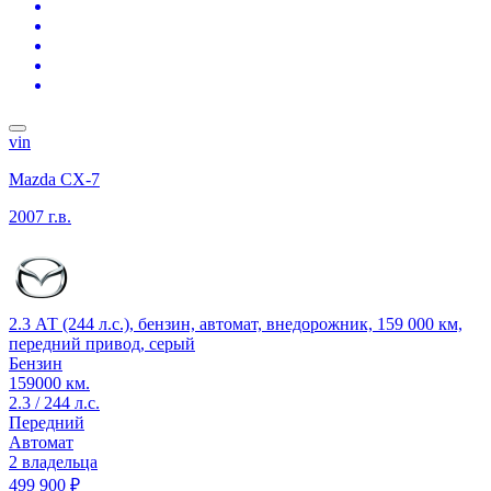
vin
Mazda CX-7
2007 г.в.
2.3 АТ (244 л.с.), бензин, автомат, внедорожник, 159 000 км,
передний привод, серый
Бензин
159000 км.
2.3 / 244 л.с.
Передний
Автомат
2 владельца
499 900 ₽