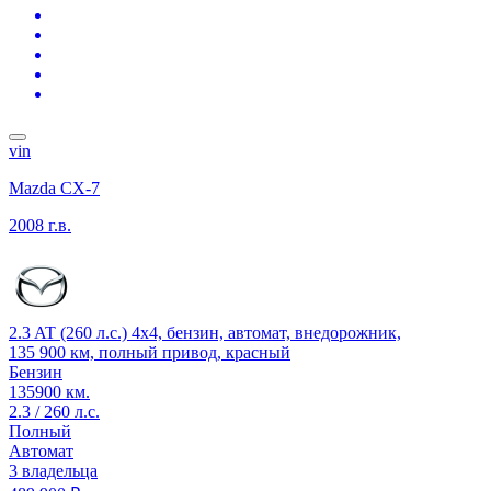
vin
Mazda CX-7
2008 г.в.
2.3 AT (260 л.с.) 4x4, бензин, автомат, внедорожник,
135 900 км, полный привод, красный
Бензин
135900 км.
2.3 / 260 л.с.
Полный
Автомат
3 владельца