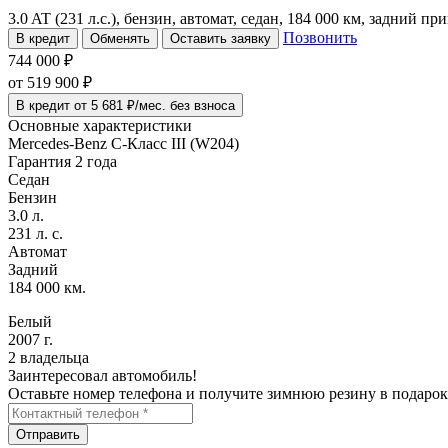
3.0 AT (231 л.с.), бензин, автомат, седан, 184 000 км, задний пр
Позвонить
В кредит
Обменять
Оставить заявку
744 000 ₽
от
519 900
₽
В кредит от 5 681 ₽/мес. без взноса
Основные характеристики
Mercedes-Benz C-Класс III (W204)
Гарантия 2 года
Седан
Бензин
3.0 л.
231 л. с.
Автомат
Задний
184 000 км.
Белый
2007 г.
2 владельца
Заинтересовал автомобиль!
Оставьте номер телефона и получите зимнюю резину в подарок
Отправить