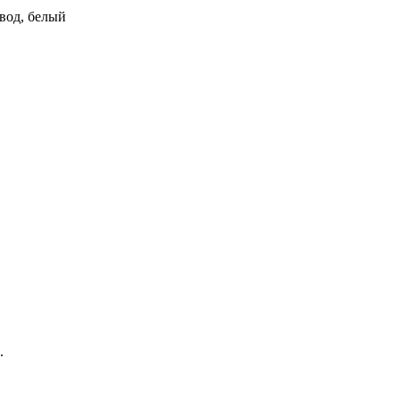
ивод, белый
.