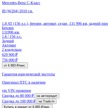
Mercedes-Benz C-Класс
III (W204)
2010 г.в.
1.8 AT (156 л.с.), бензин, автомат, седан, 131 996 км, задний п
Бензин
131996 км.
1.8 / 156 л.с.
Задний
Автомат
2 владельца
629 900 ₽
756 000 ₽
от 6 883 ₽/мес.
Гарантия юридической чистоты
Оригинал ПТС
в наличии
vin
VIN проверен
Скидка
до 80 000 ₽
на автокредит
Скидка
до 100 000 ₽
на Trade-In
Купить в кредит
от 6 883 ₽/мес.