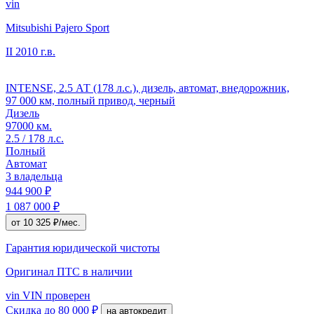
vin
Mitsubishi Pajero Sport
II
2010 г.в.
INTENSE, 2.5 АТ (178 л.с.), дизель, автомат, внедорожник,
97 000 км, полный привод, черный
Дизель
97000 км.
2.5 / 178 л.с.
Полный
Автомат
3 владельца
944 900 ₽
1 087 000 ₽
от 10 325 ₽/мес.
Гарантия юридической чистоты
Оригинал ПТС
в наличии
vin
VIN проверен
Скидка
до 80 000 ₽
на автокредит