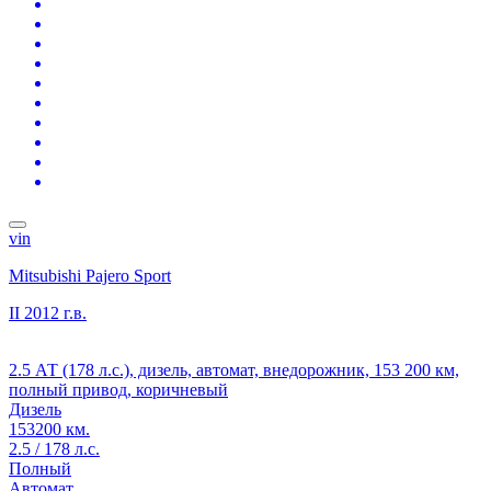
vin
Mitsubishi Pajero Sport
II
2012 г.в.
2.5 АТ (178 л.с.), дизель, автомат, внедорожник, 153 200 км,
полный привод, коричневый
Дизель
153200 км.
2.5 / 178 л.с.
Полный
Автомат