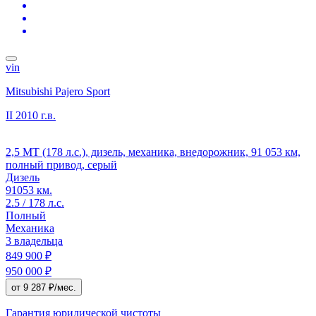
vin
Mitsubishi Pajero Sport
II
2010 г.в.
2,5 MT (178 л.с.), дизель, механика, внедорожник, 91 053 км,
полный привод, серый
Дизель
91053 км.
2.5 / 178 л.с.
Полный
Механика
3 владельца
849 900 ₽
950 000 ₽
от 9 287 ₽/мес.
Гарантия юридической чистоты