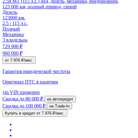
2.5d MT (115 л.с.) 4x4, дизель, механика, внедорожник,
123 000 км, полный привод, синий
Дизель
123000 км.
2.5 / 115 л.с.
Полный
Механика
3 владельца
729 900 ₽
960 000 ₽
от 7 976 ₽/мес.
Гарантия юридической чистоты
Оригинал ПТС
в наличии
vin
VIN проверен
Скидка
до 80 000 ₽
на автокредит
Скидка
до 100 000 ₽
на Trade-In
Купить в кредит
от 7 976 ₽/мес.