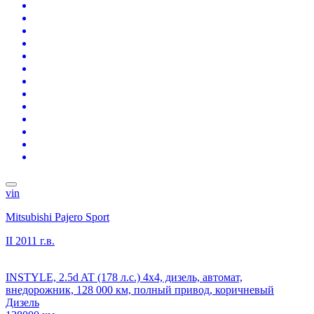
vin
Mitsubishi Pajero Sport
II
2011 г.в.
INSTYLE, 2.5d AT (178 л.с.) 4x4, дизель, автомат,
внедорожник, 128 000 км, полный привод, коричневый
Дизель