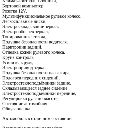
Климат-контроль 1-зонный
,
Бортовой компьютер
,
Розетка 12V
,
Мультифункциональное рулевое колесо
,
Легкосплавные диски
,
Электроскладывание зеркал
,
Электрообогрев зеркал
,
Тонированные стекла
,
Подушка безопасности водителя
,
Парктроник задний
,
Отделка кожей рулевого колеса
,
Круиз-контроль
,
Усилитель руля
,
Электропривод зеркал
,
Подушка безопасности пассажира
,
Подогрев передних сидений
,
Электростеклоподъёмники задние
,
Складывающееся заднее сидение
,
Электростеклоподъёмники передние
,
Регулировка руля по высоте
,
Состояние автомобиля
Общая оценка
Автомобиль в отличном состоянии