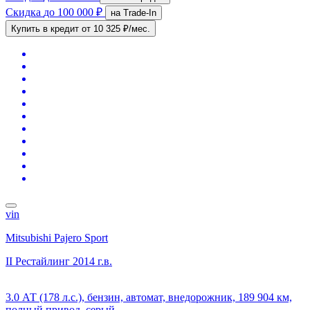
Скидка
до 100 000 ₽
на Trade-In
Купить в кредит
от 10 325 ₽/мес.
vin
Mitsubishi Pajero Sport
II Рестайлинг
2014 г.в.
3.0 АТ (178 л.с.), бензин, автомат, внедорожник, 189 904 км,
полный привод, серый