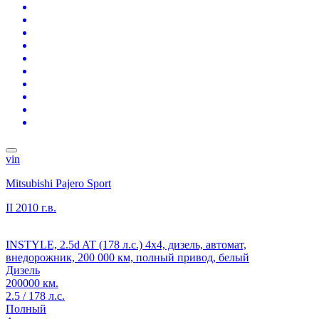
vin
Mitsubishi Pajero Sport
II
2010 г.в.
INSTYLE, 2.5d AT (178 л.с.) 4x4, дизель, автомат,
внедорожник, 200 000 км, полный привод, белый
Дизель
200000 км.
2.5 / 178 л.с.
Полный