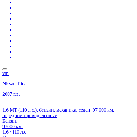
vin
Nissan Tiida
2007 г.в.
1.6 MT (110 л.с.), бензин, механика, седан, 97 000 км,
передний привод, черный
Бензин
97000 км.
1.6 / 110 л.с.