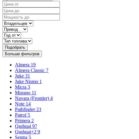
Подобрать
Больше фильтров
Almera
19
Almera Classic
7
Juke
31
Juke Nismo
1
Micra
3
Murano
11
Navara (Frontier)
4
Note
14
Pathfinder
23
Patrol
5
Primera
2
Qashqai
97
Qashqai+2
9
Sentra
5