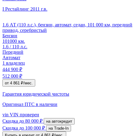
I Рестайлинг
2011 г.в.
1.6 АТ (110 л.с.), бензин, автомат, седан, 101 000 км, передний
привод, серебристый
Бензин
101000 км.
1.6 / 110 л.с.
Передний
Автомат
1 владелец
444 900 ₽
512 000 ₽
от 4 861 ₽/мес.
Гарантия юридической чистоты
Оригинал ПТС
в наличии
vin
VIN проверен
Скидка
до 80 000 ₽
на автокредит
Скидка
до 100 000 ₽
на Trade-In
Купить в кредит
от 4 861 ₽/мес.