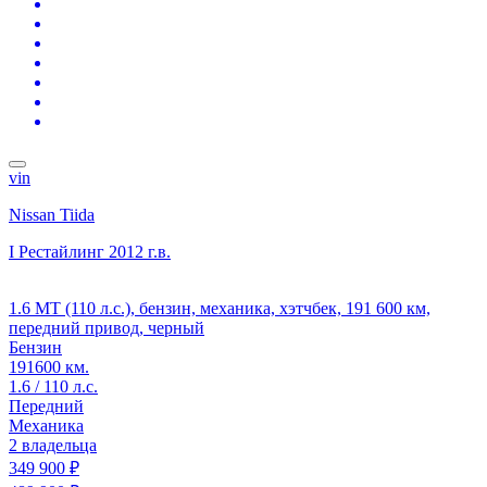
vin
Nissan Tiida
I Рестайлинг
2012 г.в.
1.6 MT (110 л.с.), бензин, механика, хэтчбек, 191 600 км,
передний привод, черный
Бензин
191600 км.
1.6 / 110 л.с.
Передний
Механика
2 владельца
349 900 ₽