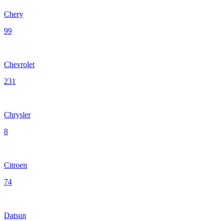
Chery
99
Chevrolet
231
Chrysler
8
Citroen
74
Datsun