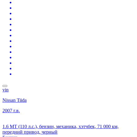
vin
Nissan Tiida
2007 г.в.
1.6 MT (110 л.с.), бензин, механика, хэтчбек, 71 000 км,
передний привод, черный