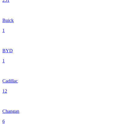
251
Buick
1
BYD
1
Cadillac
12
Changan
6