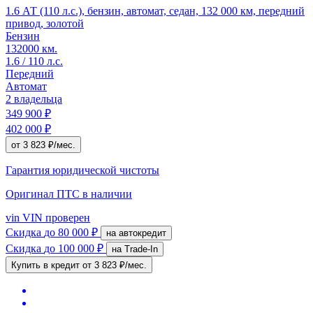
1.6 АТ (110 л.с.), бензин, автомат, седан, 132 000 км, передний
привод, золотой
Бензин
132000 км.
1.6 / 110 л.с.
Передний
Автомат
2 владельца
349 900 ₽
402 000 ₽
от 3 823 ₽/мес.
Гарантия юридической чистоты
Оригинал ПТС
в наличии
vin
VIN проверен
Скидка
до 80 000 ₽
на автокредит
Скидка
до 100 000 ₽
на Trade-In
Купить в кредит
от 3 823 ₽/мес.