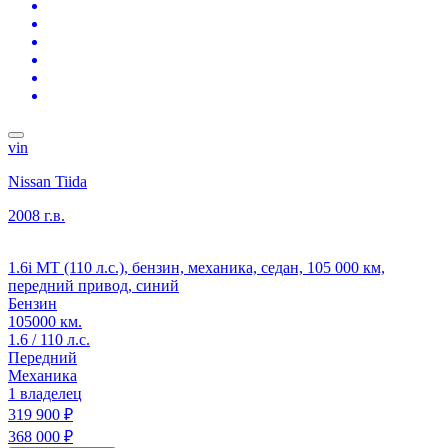
vin
Nissan Tiida
2008 г.в.
1.6i MT (110 л.с.), бензин, механика, седан, 105 000 км,
передний привод, синий
Бензин
105000 км.
1.6 / 110 л.с.
Передний
Механика
1 владелец
319 900 ₽
368 000 ₽