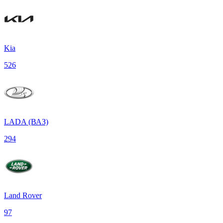
Kia
526
LADA (ВАЗ)
294
Land Rover
97