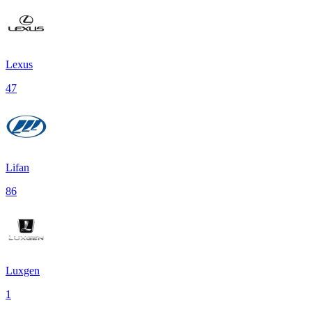
Lexus
47
Lifan
86
Luxgen
1