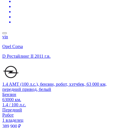
vin
Opel Corsa
D Рестайлинг II
2011 г.в.
1.4 AMT (100 л.с.), бензин, робот, хэтчбек, 63 000 км,
передний привод, белый
Бензин
63000 км.
1.4 / 100 л.с.
Передний
Робот
1 владелец
389 900 ₽