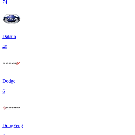
74
Datsun
40
Dodge
6
DongFeng