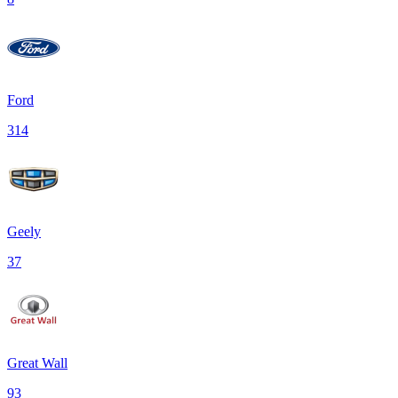
Ford
314
Geely
37
Great Wall
93