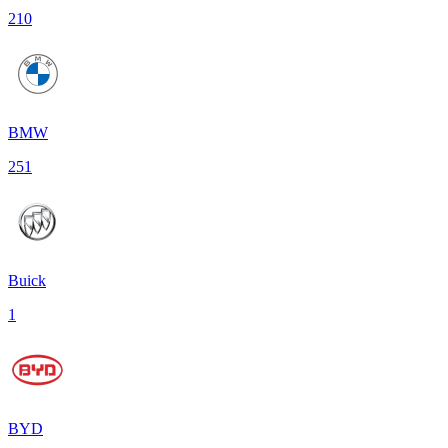
210
BMW
251
Buick
1
BYD