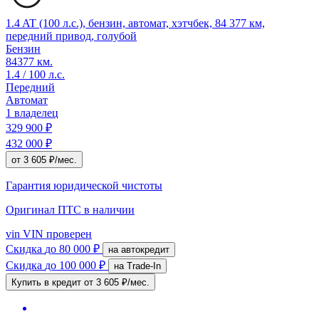
1.4 AT (100 л.с.), бензин, автомат, хэтчбек, 84 377 км,
передний привод, голубой
Бензин
84377 км.
1.4 / 100 л.с.
Передний
Автомат
1 владелец
329 900 ₽
432 000 ₽
от 3 605 ₽/мес.
Гарантия юридической чистоты
Оригинал ПТС
в наличии
vin
VIN проверен
Скидка
до 80 000 ₽
на автокредит
Скидка
до 100 000 ₽
на Trade-In
Купить в кредит
от 3 605 ₽/мес.