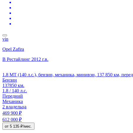
vin
Opel Zafira
B Рестайлинг
2012 г.в.
1.8 MT (140 л.с.), бензин, механика, минивэн, 137 850 км, пер
Бензин
137850 км.
1.8 / 140 л.с.
Передний
Механика
2 владельца
469 900 ₽
612 000 ₽
от 5 135 ₽/мес.