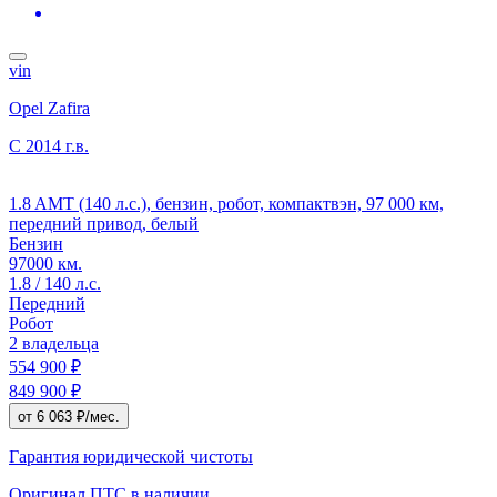
vin
Opel Zafira
C
2014 г.в.
1.8 AMT (140 л.с.), бензин, робот, компактвэн, 97 000 км,
передний привод, белый
Бензин
97000 км.
1.8 / 140 л.с.
Передний
Робот
2 владельца
554 900 ₽
849 900 ₽
от 6 063 ₽/мес.
Гарантия юридической чистоты
Оригинал ПТС
в наличии