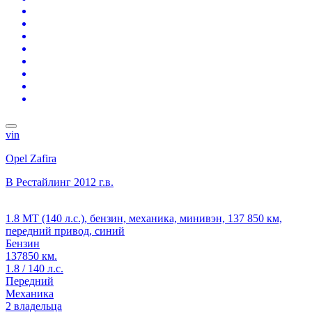
vin
Opel Zafira
B Рестайлинг
2012 г.в.
1.8 MT (140 л.с.), бензин, механика, минивэн, 137 850 км,
передний привод, синий
Бензин
137850 км.
1.8 / 140 л.с.
Передний
Механика
2 владельца