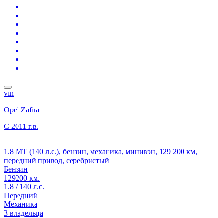
vin
Opel Zafira
C
2011 г.в.
1.8 MT (140 л.с.), бензин, механика, минивэн, 129 200 км,
передний привод, серебристый
Бензин
129200 км.
1.8 / 140 л.с.
Передний
Механика
3 владельца