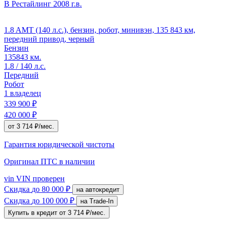
B Рестайлинг
2008 г.в.
1.8 AMT (140 л.с.), бензин, робот, минивэн, 135 843 км,
передний привод, черный
Бензин
135843 км.
1.8 / 140 л.с.
Передний
Робот
1 владелец
339 900 ₽
420 000 ₽
от 3 714 ₽/мес.
Гарантия юридической чистоты
Оригинал ПТС
в наличии
vin
VIN проверен
Скидка
до 80 000 ₽
на автокредит
Скидка
до 100 000 ₽
на Trade-In
Купить в кредит
от 3 714 ₽/мес.