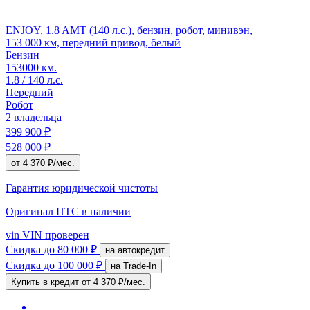
ENJOY, 1.8 AMT (140 л.с.), бензин, робот, минивэн,
153 000 км, передний привод, белый
Бензин
153000 км.
1.8 / 140 л.с.
Передний
Робот
2 владельца
399 900 ₽
528 000 ₽
от 4 370 ₽/мес.
Гарантия юридической чистоты
Оригинал ПТС
в наличии
vin
VIN проверен
Скидка
до 80 000 ₽
на автокредит
Скидка
до 100 000 ₽
на Trade-In
Купить в кредит
от 4 370 ₽/мес.