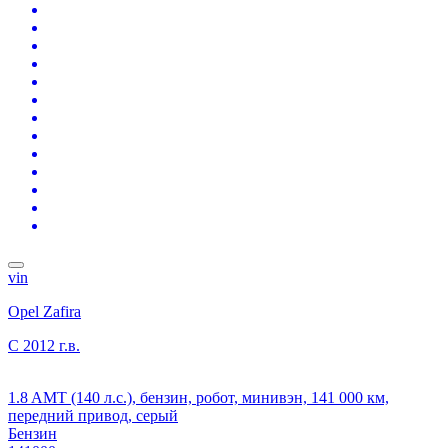
vin
Opel Zafira
C
2012 г.в.
1.8 AMT (140 л.с.), бензин, робот, минивэн, 141 000 км,
передний привод, серый
Бензин