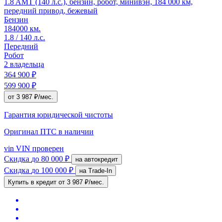
1.8 AMT (140 л.с.), бензин, робот, минивэн, 184 000 км,
передний привод, бежевый
Бензин
184000 км.
1.8 / 140 л.с.
Передний
Робот
2 владельца
364 900 ₽
599 900 ₽
от 3 987 ₽/мес.
Гарантия юридической чистоты
Оригинал ПТС
в наличии
vin
VIN проверен
Скидка
до 80 000 ₽
на автокредит
Скидка
до 100 000 ₽
на Trade-In
Купить в кредит
от 3 987 ₽/мес.