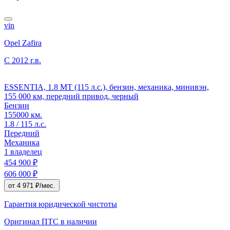
vin
Opel Zafira
C
2012 г.в.
ESSENTIA, 1.8 MT (115 л.с.), бензин, механика, минивэн,
155 000 км, передний привод, черный
Бензин
155000 км.
1.8 / 115 л.с.
Передний
Механика
1 владелец
454 900 ₽
606 000 ₽
от 4 971 ₽/мес.
Гарантия юридической чистоты
Оригинал ПТС
в наличии