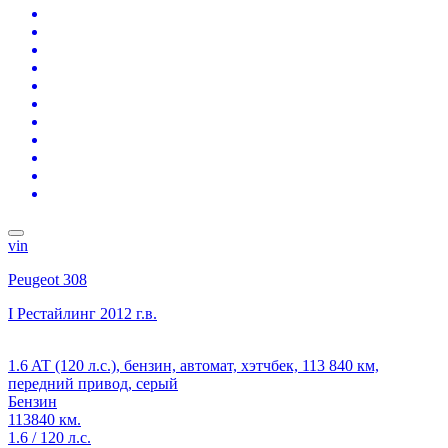
vin
Peugeot 308
I Рестайлинг
2012 г.в.
1.6 AT (120 л.с.), бензин, автомат, хэтчбек, 113 840 км,
передний привод, серый
Бензин
113840 км.
1.6 / 120 л.с.