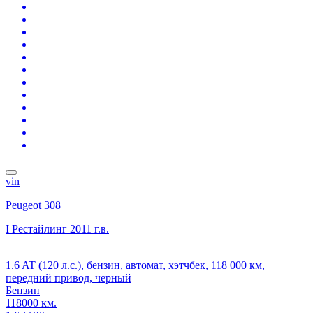
vin
Peugeot 308
I Рестайлинг
2011 г.в.
1.6 AT (120 л.с.), бензин, автомат, хэтчбек, 118 000 км,
передний привод, черный
Бензин
118000 км.