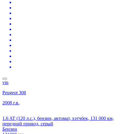
vin
Peugeot 308
2008 г.в.
1.6 AT (120 л.с.), бензин, автомат, хэтчбек, 131 000 км,
передний привод, серый
Бензин