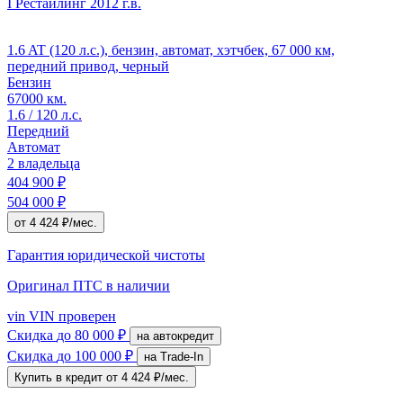
I Рестайлинг
2012 г.в.
1.6 AT (120 л.с.), бензин, автомат, хэтчбек, 67 000 км,
передний привод, черный
Бензин
67000 км.
1.6 / 120 л.с.
Передний
Автомат
2 владельца
404 900 ₽
504 000 ₽
от 4 424 ₽/мес.
Гарантия юридической чистоты
Оригинал ПТС
в наличии
vin
VIN проверен
Скидка
до 80 000 ₽
на автокредит
Скидка
до 100 000 ₽
на Trade-In
Купить в кредит
от 4 424 ₽/мес.