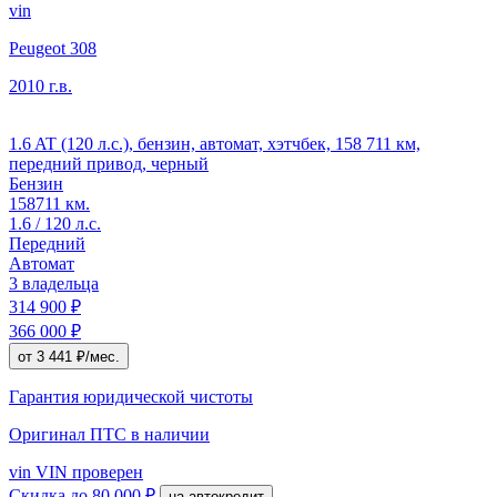
vin
Peugeot 308
2010 г.в.
1.6 AT (120 л.с.), бензин, автомат, хэтчбек, 158 711 км,
передний привод, черный
Бензин
158711 км.
1.6 / 120 л.с.
Передний
Автомат
3 владельца
314 900 ₽
366 000 ₽
от 3 441 ₽/мес.
Гарантия юридической чистоты
Оригинал ПТС
в наличии
vin
VIN проверен
Скидка
до 80 000 ₽
на автокредит