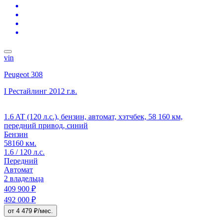
vin
Peugeot 308
I Рестайлинг
2012 г.в.
1.6 AT (120 л.с.), бензин, автомат, хэтчбек, 58 160 км,
передний привод, синий
Бензин
58160 км.
1.6 / 120 л.с.
Передний
Автомат
2 владельца
409 900 ₽
492 000 ₽
от 4 479 ₽/мес.