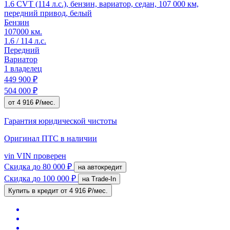
1.6 CVT (114 л.с.), бензин, вариатор, седан, 107 000 км,
передний привод, белый
Бензин
107000 км.
1.6 / 114 л.с.
Передний
Вариатор
1 владелец
449 900 ₽
504 000 ₽
от 4 916 ₽/мес.
Гарантия юридической чистоты
Оригинал ПТС
в наличии
vin
VIN проверен
Скидка
до 80 000 ₽
на автокредит
Скидка
до 100 000 ₽
на Trade-In
Купить в кредит
от 4 916 ₽/мес.