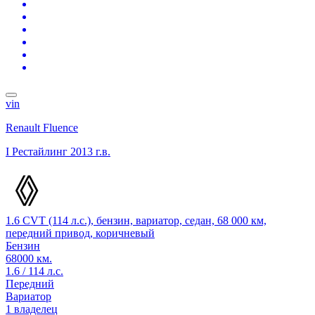
vin
Renault Fluence
I Рестайлинг
2013 г.в.
1.6 CVT (114 л.с.), бензин, вариатор, седан, 68 000 км,
передний привод, коричневый
Бензин
68000 км.
1.6 / 114 л.с.
Передний
Вариатор
1 владелец