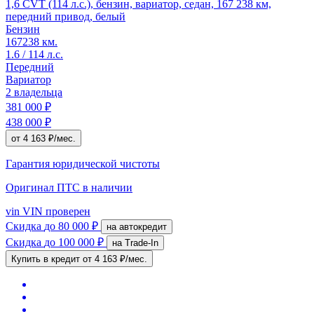
1,6 CVT (114 л.с.), бензин, вариатор, седан, 167 238 км,
передний привод, белый
Бензин
167238 км.
1.6 / 114 л.с.
Передний
Вариатор
2 владельца
381 000 ₽
438 000 ₽
от 4 163 ₽/мес.
Гарантия юридической чистоты
Оригинал ПТС
в наличии
vin
VIN проверен
Скидка
до 80 000 ₽
на автокредит
Скидка
до 100 000 ₽
на Trade-In
Купить в кредит
от 4 163 ₽/мес.