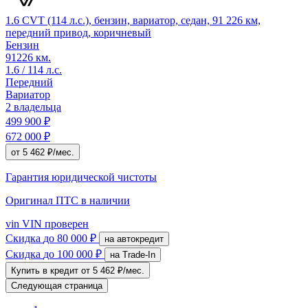
1.6 CVT (114 л.с.), бензин, вариатор, седан, 91 226 км,
передний привод, коричневый
Бензин
91226 км.
1.6 / 114 л.с.
Передний
Вариатор
2 владельца
499 900 ₽
672 000 ₽
от 5 462 ₽/мес.
Гарантия юридической чистоты
Оригинал ПТС
в наличии
vin
VIN проверен
Скидка
до 80 000 ₽
на автокредит
Скидка
до 100 000 ₽
на Trade-In
Купить в кредит
от 5 462 ₽/мес.
Следующая страница