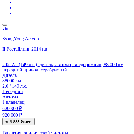
vin
SsangYong Actyon
II Рестайлинг
2014 г.в.
2.0d AT (149 л.с.), дизель, автомат, внедорожник, 88 000 км,
передний привод, серебристый
Дизель
88000 км.
2.0 / 149 л.с.
Передний
Автомат
1 владелец
629 900 ₽
920 000 ₽
от 6 883 ₽/мес.
Гарантия юридической чистоты