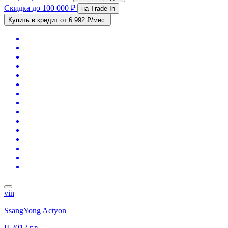
Скидка
до 100 000 ₽
на Trade-In
Купить в кредит
от 6 992 ₽/мес.
vin
SsangYong Actyon
II
2012 г.в.