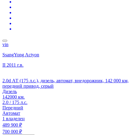
vin
SsangYong Actyon
II
2011 г.в.
2.0d АТ (175 л.с.), дизель, автомат, внедорожник, 142 000 км,
передний привод, серый
Дизель
142000 км.
2.0 / 175 л.с.
Передний
Автомат
1 владелец
489 900 ₽
700 000 ₽