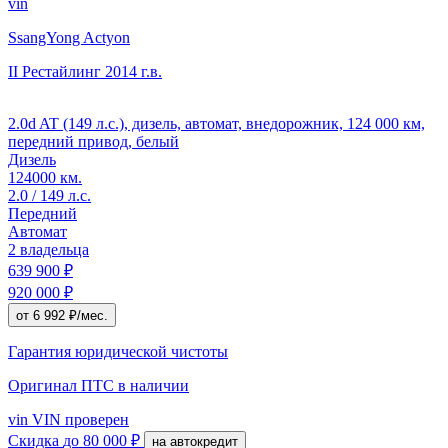
vin
SsangYong Actyon
II Рестайлинг
2014 г.в.
2.0d AT (149 л.с.), дизель, автомат, внедорожник, 124 000 км,
передний привод, белый
Дизель
124000 км.
2.0 / 149 л.с.
Передний
Автомат
2 владельца
639 900 ₽
920 000 ₽
от 6 992 ₽/мес.
Гарантия юридической чистоты
Оригинал ПТС
в наличии
vin
VIN проверен
Скидка
до 80 000 ₽
на автокредит