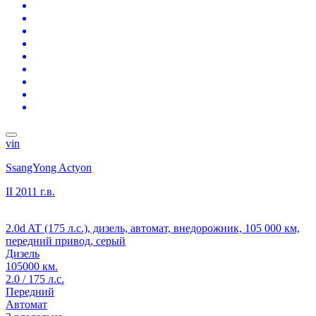
vin
SsangYong Actyon
II
2011 г.в.
2.0d AT (175 л.с.), дизель, автомат, внедорожник, 105 000 км,
передний привод, серый
Дизель
105000 км.
2.0 / 175 л.с.
Передний
Автомат