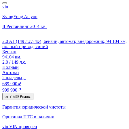
vin
SsangYong Actyon
II Рестайлинг
2014 г.в.
2.0 AT (149 л.с.) 4x4, бензин, автомат, внедорожник, 94 104 км,
полный привод, синий
Бензин
94104 км.
2.0 / 149 л.с.
Полный
Автомат
2 владельца
689 900 ₽
999 900 ₽
от 7 539 ₽/мес.
Гарантия юридической чистоты
Оригинал ПТС
в наличии
vin
VIN проверен