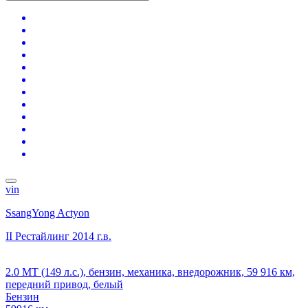
vin
SsangYong Actyon
II Рестайлинг
2014 г.в.
2.0 MT (149 л.с.), бензин, механика, внедорожник, 59 916 км,
передний привод, белый
Бензин