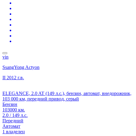
vin
SsangYong Actyon
II
2012 г.в.
ELEGANCE, 2.0 AT (149 л.с.), бензин, автомат, внедорожник,
103 000 км, передний привод, серый
Бензин
103000 км.
2.0 / 149 л.с.
Передний
Автомат
1 владелец