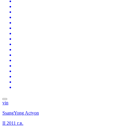
vin
SsangYong Actyon
II
2011 г.в.