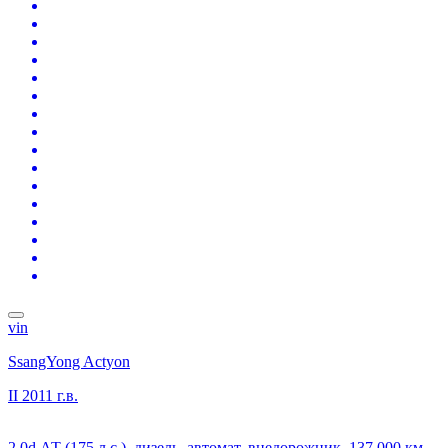
vin
SsangYong Actyon
II
2011 г.в.
2.0d АТ (175 л.с.), дизель, автомат, внедорожник, 137 000 км,