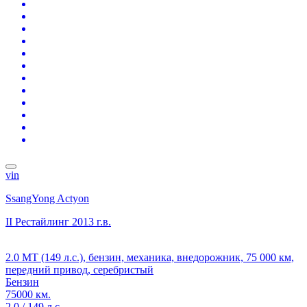
vin
SsangYong Actyon
II Рестайлинг
2013 г.в.
2.0 MT (149 л.с.), бензин, механика, внедорожник, 75 000 км,
передний привод, серебристый
Бензин
75000 км.
2.0 / 149 л.с.