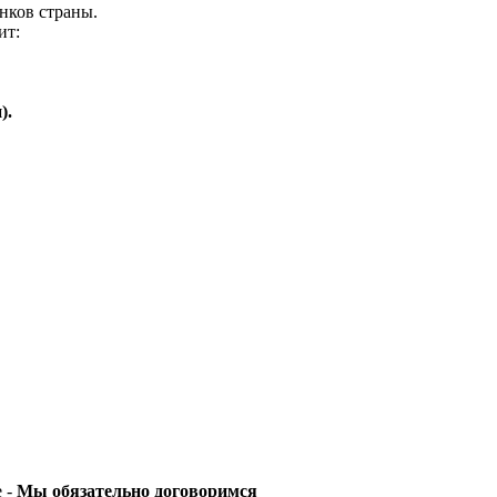
нков страны.
ит:
).
е -
Мы обязательно договоримся