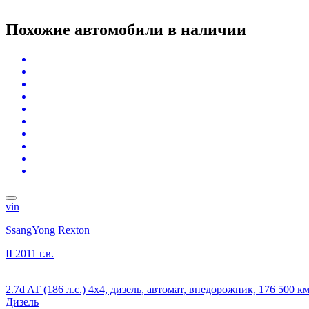
Похожие автомобили
в наличии
vin
SsangYong Rexton
II
2011 г.в.
2.7d AT (186 л.с.) 4x4, дизель, автомат, внедорожник, 176 500 
Дизель