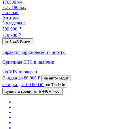
176500 км.
2.7 / 186 л.с.
Полный
Автомат
3 владельца
589 900 ₽
779 900 ₽
от 6 446 ₽/мес.
Гарантия юридической чистоты
Оригинал ПТС
в наличии
vin
VIN проверен
Скидка
до 80 000 ₽
на автокредит
Скидка
до 100 000 ₽
на Trade-In
Купить в кредит
от 6 446 ₽/мес.