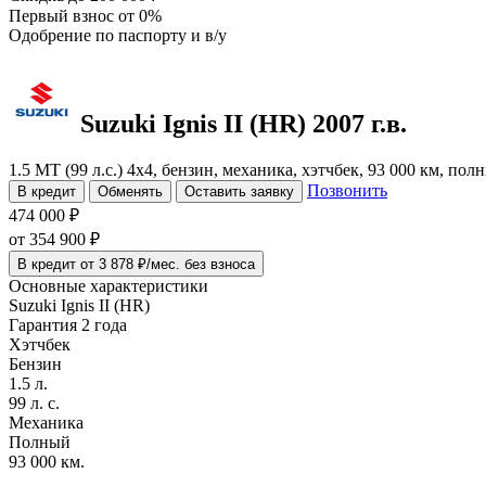
Первый взнос
от 0%
Одобрение
по паспорту и в/у
Suzuki Ignis
II (HR)
2007 г.в.
1.5 MT (99 л.с.) 4x4, бензин, механика, хэтчбек, 93 000 км, по
Позвонить
В кредит
Обменять
Оставить заявку
474 000 ₽
от
354 900
₽
В кредит от 3 878 ₽/мес. без взноса
Основные характеристики
Suzuki Ignis II (HR)
Гарантия 2 года
Хэтчбек
Бензин
1.5 л.
99 л. с.
Механика
Полный
93 000 км.