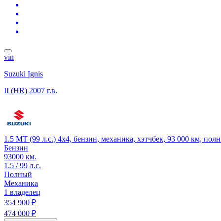
vin
Suzuki Ignis
II (HR)
2007 г.в.
1.5 MT (99 л.с.) 4x4, бензин, механика, хэтчбек, 93 000 км, по
Бензин
93000 км.
1.5 / 99 л.с.
Полный
Механика
1 владелец
354 900 ₽
474 000 ₽