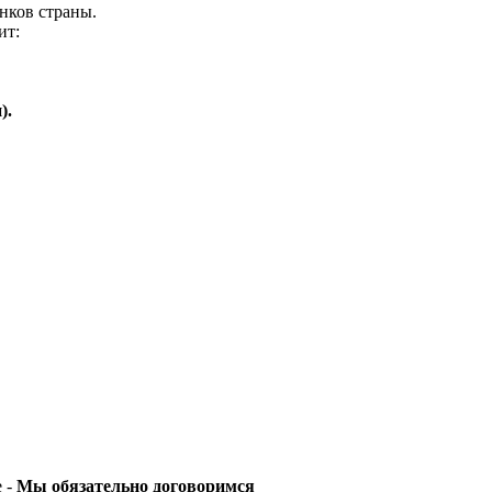
нков страны.
ит:
).
е -
Мы обязательно договоримся