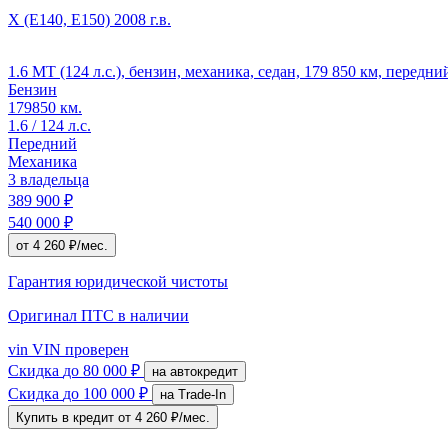
X (E140, E150)
2008 г.в.
1.6 MT (124 л.с.), бензин, механика, седан, 179 850 км, передн
Бензин
179850 км.
1.6 / 124 л.с.
Передний
Механика
3 владельца
389 900 ₽
540 000 ₽
от 4 260 ₽/мес.
Гарантия юридической чистоты
Оригинал ПТС
в наличии
vin
VIN проверен
Скидка
до 80 000 ₽
на автокредит
Скидка
до 100 000 ₽
на Trade-In
Купить в кредит
от 4 260 ₽/мес.