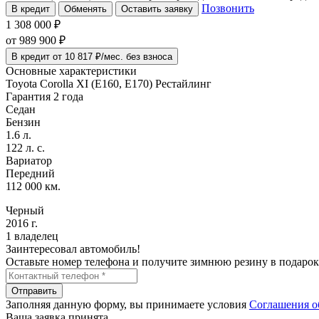
Позвонить
В кредит
Обменять
Оставить заявку
1 308 000 ₽
от
989 900
₽
В кредит от 10 817 ₽/мес. без взноса
Основные характеристики
Toyota Corolla XI (E160, E170) Рестайлинг
Гарантия 2 года
Седан
Бензин
1.6 л.
122 л. с.
Вариатор
Передний
112 000 км.
Черный
2016 г.
1 владелец
Заинтересовал автомобиль!
Оставьте номер телефона и получите зимнюю резину в подарок
Отправить
Заполняя данную форму, вы принимаете условия
Соглашения о
Ваша заявка принята.