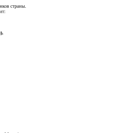
нков страны.
ит:
).