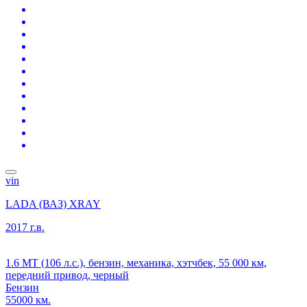
vin
LADA (ВАЗ) XRAY
2017 г.в.
1.6 MT (106 л.с.), бензин, механика, хэтчбек, 55 000 км,
передний привод, черный
Бензин
55000 км.