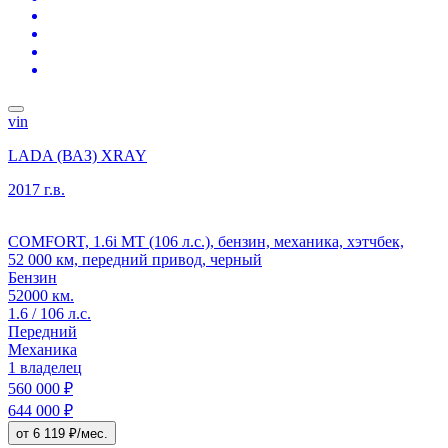
vin
LADA (ВАЗ) XRAY
2017 г.в.
COMFORT, 1.6i MT (106 л.с.), бензин, механика, хэтчбек,
52 000 км, передний привод, черный
Бензин
52000 км.
1.6 / 106 л.с.
Передний
Механика
1 владелец
560 000 ₽
644 000 ₽
от 6 119 ₽/мес.