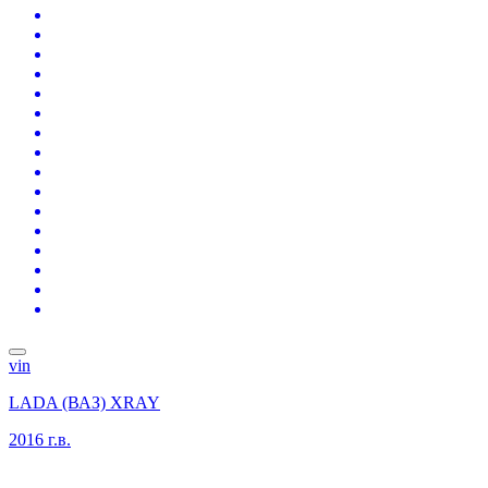
vin
LADA (ВАЗ) XRAY
2016 г.в.