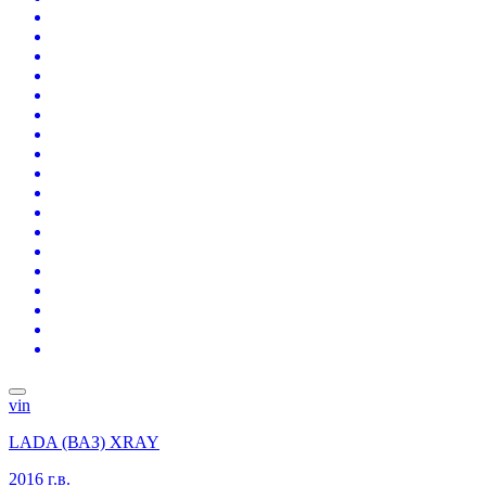
vin
LADA (ВАЗ) XRAY
2016 г.в.