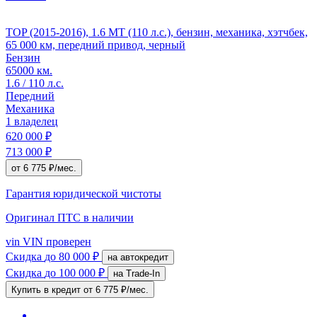
TOP (2015-2016), 1.6 MT (110 л.с.), бензин, механика, хэтчбек,
65 000 км, передний привод, черный
Бензин
65000 км.
1.6 / 110 л.с.
Передний
Механика
1 владелец
620 000 ₽
713 000 ₽
от 6 775 ₽/мес.
Гарантия юридической чистоты
Оригинал ПТС
в наличии
vin
VIN проверен
Скидка
до 80 000 ₽
на автокредит
Скидка
до 100 000 ₽
на Trade-In
Купить в кредит
от 6 775 ₽/мес.