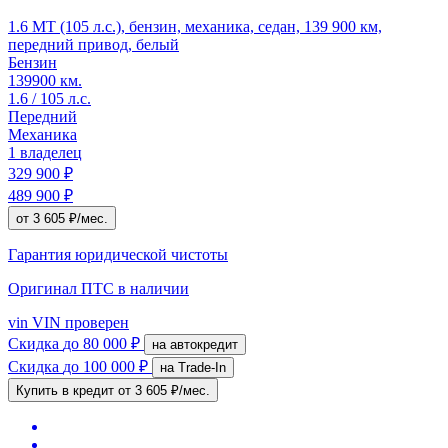
1.6 MT (105 л.с.), бензин, механика, седан, 139 900 км,
передний привод, белый
Бензин
139900 км.
1.6 / 105 л.с.
Передний
Механика
1 владелец
329 900 ₽
489 900 ₽
от 3 605 ₽/мес.
Гарантия юридической чистоты
Оригинал ПТС
в наличии
vin
VIN проверен
Скидка
до 80 000 ₽
на автокредит
Скидка
до 100 000 ₽
на Trade-In
Купить в кредит
от 3 605 ₽/мес.