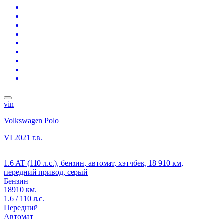
vin
Volkswagen Polo
VI
2021 г.в.
1.6 AT (110 л.с.), бензин, автомат, хэтчбек, 18 910 км,
передний привод, серый
Бензин
18910 км.
1.6 / 110 л.с.
Передний
Автомат