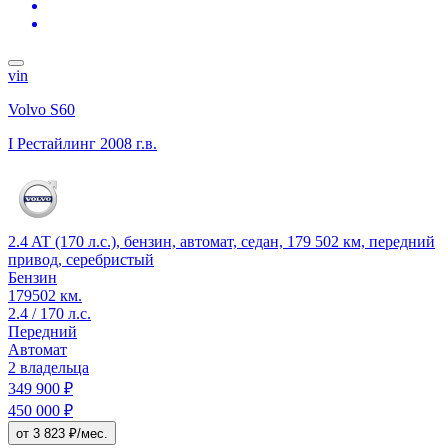
vin
Volvo S60
I Рестайлинг
2008 г.в.
2.4 AT (170 л.с.), бензин, автомат, седан, 179 502 км, передний
привод, серебристый
Бензин
179502 км.
2.4 / 170 л.с.
Передний
Автомат
2 владельца
349 900 ₽
450 000 ₽
от 3 823 ₽/мес.