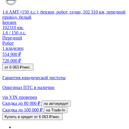
1.6 AMT (150 л.с.), бензин, робот, седан, 102 310 км, передний
привод, белый
Бензин
102310 км.
1.6 / 150 л.с.
Передний
Робот
1 владелец
554 900 ₽
720 000 ₽
от 6 063 ₽/мес.
Гарантия юридической чистоты
Оригинал ПТС
в наличии
vin
VIN проверен
Скидка
до 80 000 ₽
на автокредит
Скидка
до 100 000 ₽
на Trade-In
Купить в кредит
от 6 063 ₽/мес.