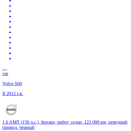
vin
Volvo S60
II
2012 г.в.
1.6 AMT (150 л.с.), бензин, робот, седан, 122 000 км, передний
привод, черный