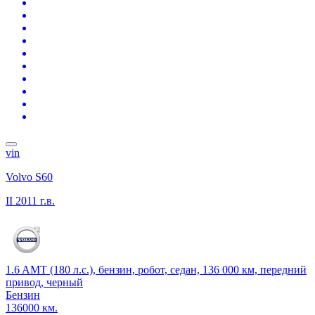
vin
Volvo S60
II
2011 г.в.
1.6 AMT (180 л.с.), бензин, робот, седан, 136 000 км, передний
привод, черный
Бензин
136000 км.