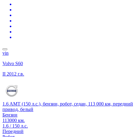
vin
Volvo S60
II
2012 г.в.
1.6 AMT (150 л.с.), бензин, робот, седан, 113 000 км, передний
привод, белый
Бензин
113000 км.
1.6 / 150 л.с.
Передний
Робот