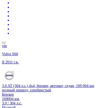
vin
Volvo S60
II
2011 г.в.
3.0 AT (304 л.с.) 4x4, бензин, автомат, седан, 169 004 км,
полный привод, серебристый
Бензин
169004 км.
3.0 / 304 л.с.
Полный