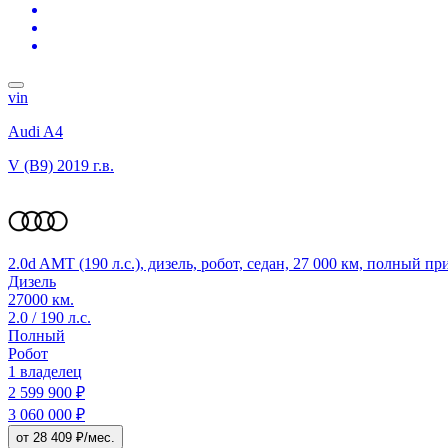
vin
Audi A4
V (B9)
2019 г.в.
2.0d AMT (190 л.с.), дизель, робот, седан, 27 000 км, полный п
Дизель
27000 км.
2.0 / 190 л.с.
Полный
Робот
1 владелец
2 599 900 ₽
3 060 000 ₽
от 28 409 ₽/мес.