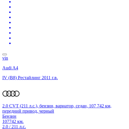
vin
Audi A4
IV (B8) Рестайлинг
2011 г.в.
2.0 CVT (211 л.с.), бензин, вариатор, седан, 107 742 км,
передний привод, черный
Бензин
107742 км.
2.0 / 211 л.с.