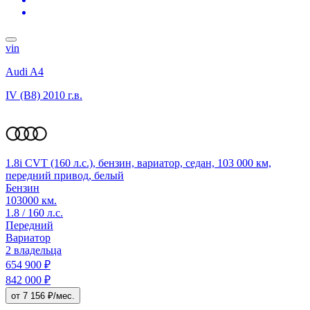
vin
Audi A4
IV (B8)
2010 г.в.
1.8i CVT (160 л.с.), бензин, вариатор, седан, 103 000 км,
передний привод, белый
Бензин
103000 км.
1.8 / 160 л.с.
Передний
Вариатор
2 владельца
654 900 ₽
842 000 ₽
от 7 156 ₽/мес.