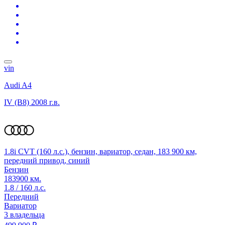
vin
Audi A4
IV (B8)
2008 г.в.
1.8i CVT (160 л.с.), бензин, вариатор, седан, 183 900 км,
передний привод, синий
Бензин
183900 км.
1.8 / 160 л.с.
Передний
Вариатор
3 владельца