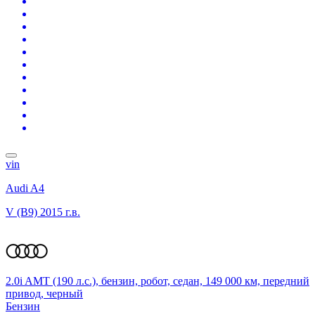
vin
Audi A4
V (B9)
2015 г.в.
2.0i AMT (190 л.с.), бензин, робот, седан, 149 000 км, передний
привод, черный
Бензин