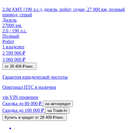
2.0d AMT (190 л.с.), дизель, робот, седан, 27 000 км, полный
привод, серый
Дизель
27000 км.
2.0 / 190 л.с.
Полный
Робот
1 владелец
2 599 900 ₽
3 060 000 ₽
от 28 409 ₽/мес.
Гарантия юридической чистоты
Оригинал ПТС
в наличии
vin
VIN проверен
Скидка
до 80 000 ₽
на автокредит
Скидка
до 100 000 ₽
на Trade-In
Купить в кредит
от 28 409 ₽/мес.