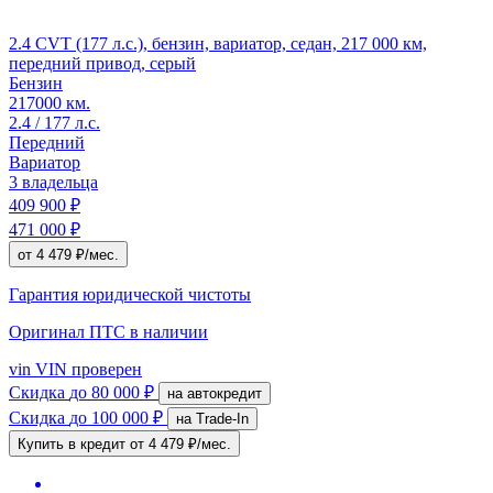
2.4 CVT (177 л.с.), бензин, вариатор, седан, 217 000 км,
передний привод, серый
Бензин
217000 км.
2.4 / 177 л.с.
Передний
Вариатор
3 владельца
409 900 ₽
471 000 ₽
от 4 479 ₽/мес.
Гарантия юридической чистоты
Оригинал ПТС
в наличии
vin
VIN проверен
Скидка
до 80 000 ₽
на автокредит
Скидка
до 100 000 ₽
на Trade-In
Купить в кредит
от 4 479 ₽/мес.