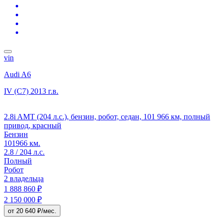
vin
Audi A6
IV (C7)
2013 г.в.
2.8i AMT (204 л.с.), бензин, робот, седан, 101 966 км, полный
привод, красный
Бензин
101966 км.
2.8 / 204 л.с.
Полный
Робот
2 владельца
1 888 860 ₽
2 150 000 ₽
от 20 640 ₽/мес.