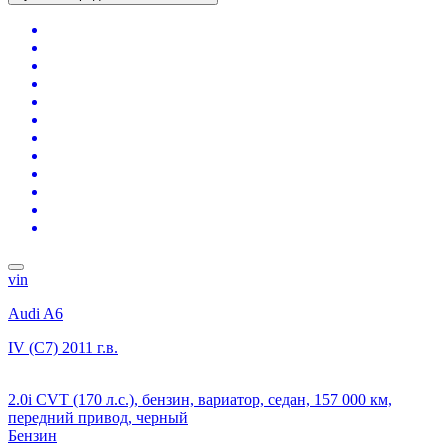
vin
Audi A6
IV (C7)
2011 г.в.
2.0i CVT (170 л.с.), бензин, вариатор, седан, 157 000 км,
передний привод, черный
Бензин