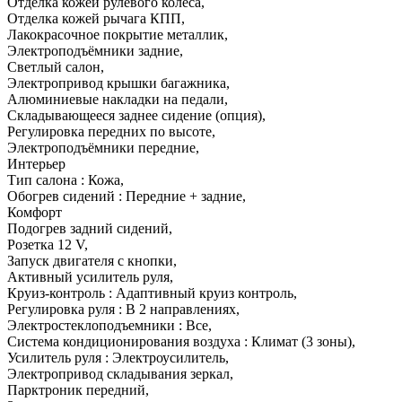
Отделка кожей рулевого колеса
,
Отделка кожей рычага КПП
,
Лакокрасочное покрытие металлик
,
Электроподъёмники задние
,
Светлый салон
,
Электропривод крышки багажника
,
Алюминиевые накладки на педали
,
Складывающееся заднее сидение (опция)
,
Регулировка передних по высоте
,
Электроподъёмники передние
,
Интерьер
Тип салона : Кожа
,
Обогрев сидений : Передние + задние
,
Комфорт
Подогрев задний сидений
,
Розетка 12 V
,
Запуск двигателя с кнопки
,
Активный усилитель руля
,
Круиз-контроль : Адаптивный круиз контроль
,
Регулировка руля : В 2 направлениях
,
Электростеклоподъемники : Все
,
Система кондиционирования воздуха : Климат (3 зоны)
,
Усилитель руля : Электроусилитель
,
Электропривод складывания зеркал
,
Парктроник передний
,