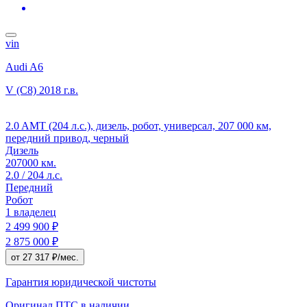
vin
Audi A6
V (C8)
2018 г.в.
2.0 AMT (204 л.с.), дизель, робот, универсал, 207 000 км,
передний привод, черный
Дизель
207000 км.
2.0 / 204 л.с.
Передний
Робот
1 владелец
2 499 900 ₽
2 875 000 ₽
от 27 317 ₽/мес.
Гарантия юридической чистоты
Оригинал ПТС
в наличии