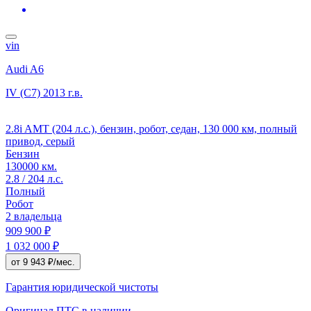
vin
Audi A6
IV (C7)
2013 г.в.
2.8i AMT (204 л.с.), бензин, робот, седан, 130 000 км, полный
привод, серый
Бензин
130000 км.
2.8 / 204 л.с.
Полный
Робот
2 владельца
909 900 ₽
1 032 000 ₽
от 9 943 ₽/мес.
Гарантия юридической чистоты
Оригинал ПТС
в наличии