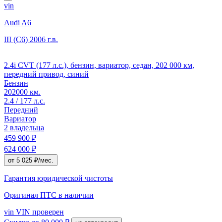
vin
Audi A6
III (C6)
2006 г.в.
2.4i CVT (177 л.с.), бензин, вариатор, седан, 202 000 км,
передний привод, синий
Бензин
202000 км.
2.4 / 177 л.с.
Передний
Вариатор
2 владельца
459 900 ₽
624 000 ₽
от 5 025 ₽/мес.
Гарантия юридической чистоты
Оригинал ПТС
в наличии
vin
VIN проверен