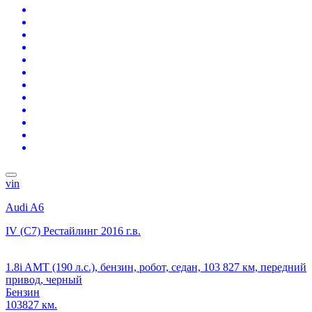
vin
Audi A6
IV (C7) Рестайлинг
2016 г.в.
1.8i AMT (190 л.с.), бензин, робот, седан, 103 827 км, передний
привод, черный
Бензин
103827 км.