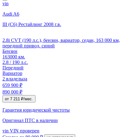
vin
Audi A6
III (C6) Рестайлинг
2008 г.в.
2.8i CVT (190 л.с.), бензин, вариатор, седан, 163 000 км,
передний привод, синий
Бензин
163000 км.
2.8 / 190 л.с.
Передний
Вариатор
2 владельца
659 900 ₽
890 000 ₽
от 7 211 ₽/мес.
Гарантия юридической чистоты
Оригинал ПТС
в наличии
vin
VIN проверен