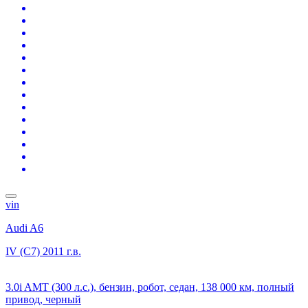
vin
Audi A6
IV (C7)
2011 г.в.
3.0i AMT (300 л.с.), бензин, робот, седан, 138 000 км, полный
привод, черный