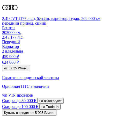
2.4i CVT (177 л.с.), бензин, вариатор, седан, 202 000 км,
передний привод, синий
Бензин
202000 км.
2.4 / 177 л.с.
Передний
Вариатор
2 владельца
459 900 ₽
624 000 ₽
от 5 025 ₽/мес.
Гарантия юридической чистоты
Оригинал ПТС
в наличии
vin
VIN проверен
Скидка
до 80 000 ₽
на автокредит
Скидка
до 100 000 ₽
на Trade-In
Купить в кредит
от 5 025 ₽/мес.