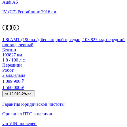
Audi A6
IV (C7) Рестайлинг
2016 г.в.
1.8i AMT (190 л.с.), бензин, робот, седан, 103 827 км, передний
привод, черный
Бензин
103827 км.
1.8 / 190 л.с.
Передний
Робот
2 владельца
1 099 900 ₽
1 560 000 ₽
от 12 019 ₽/мес.
Гарантия юридической чистоты
Оригинал ПТС
в наличии
vin
VIN проверен