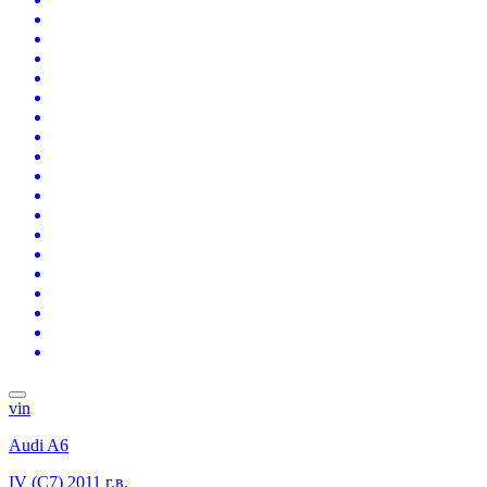
vin
Audi A6
IV (C7)
2011 г.в.