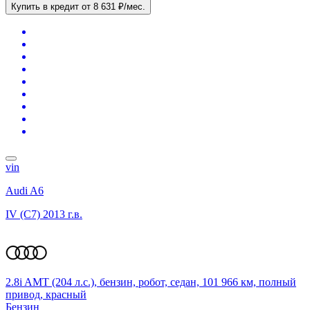
Купить в кредит
от 8 631 ₽/мес.
vin
Audi A6
IV (C7)
2013 г.в.
2.8i AMT (204 л.с.), бензин, робот, седан, 101 966 км, полный
привод, красный
Бензин