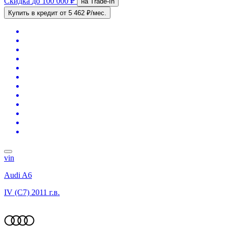
Скидка
до 100 000 ₽
на Trade-In
Купить в кредит
от 5 462 ₽/мес.
vin
Audi A6
IV (C7)
2011 г.в.