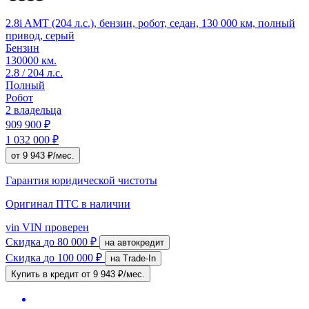
2.8i AMT (204 л.с.), бензин, робот, седан, 130 000 км, полный
привод, серый
Бензин
130000 км.
2.8 / 204 л.с.
Полный
Робот
2 владельца
909 900 ₽
1 032 000 ₽
от 9 943 ₽/мес.
Гарантия юридической чистоты
Оригинал ПТС
в наличии
vin
VIN проверен
Скидка
до 80 000 ₽
на автокредит
Скидка
до 100 000 ₽
на Trade-In
Купить в кредит
от 9 943 ₽/мес.