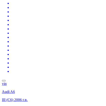
vin
Audi A6
III (C6)
2006 г.в.