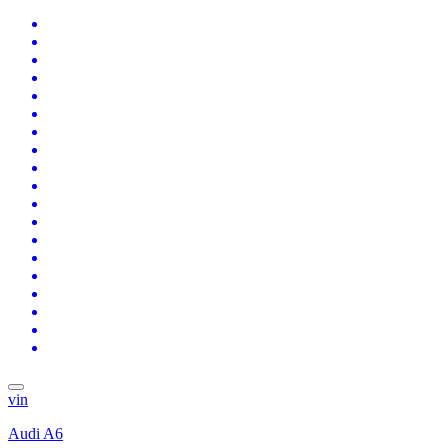
vin
Audi A6