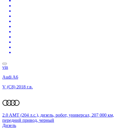
vin
Audi A6
V (C8)
2018 г.в.
2.0 AMT (204 л.с.), дизель, робот, универсал, 207 000 км,
передний привод, черный
Дизель