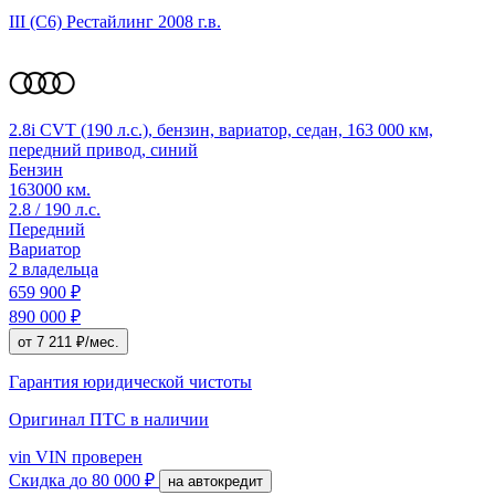
III (C6) Рестайлинг
2008 г.в.
2.8i CVT (190 л.с.), бензин, вариатор, седан, 163 000 км,
передний привод, синий
Бензин
163000 км.
2.8 / 190 л.с.
Передний
Вариатор
2 владельца
659 900 ₽
890 000 ₽
от 7 211 ₽/мес.
Гарантия юридической чистоты
Оригинал ПТС
в наличии
vin
VIN проверен
Скидка
до 80 000 ₽
на автокредит