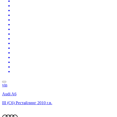
vin
Audi A6
III (C6) Рестайлинг
2010 г.в.