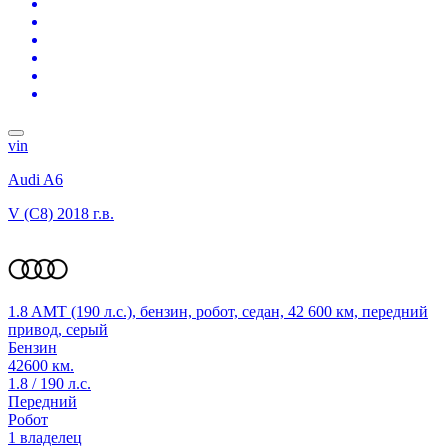
vin
Audi A6
V (C8)
2018 г.в.
1.8 AMT (190 л.с.), бензин, робот, седан, 42 600 км, передний
привод, серый
Бензин
42600 км.
1.8 / 190 л.с.
Передний
Робот
1 владелец