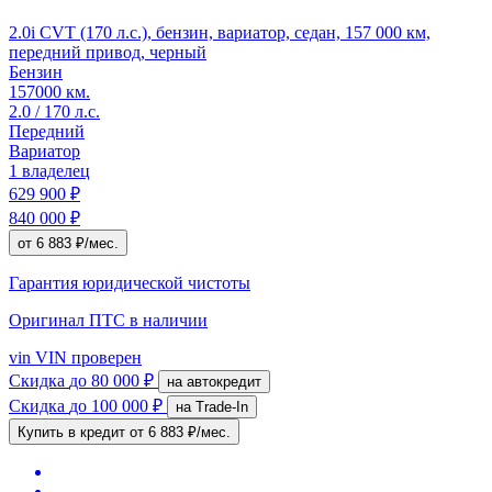
2.0i CVT (170 л.с.), бензин, вариатор, седан, 157 000 км,
передний привод, черный
Бензин
157000 км.
2.0 / 170 л.с.
Передний
Вариатор
1 владелец
629 900 ₽
840 000 ₽
от 6 883 ₽/мес.
Гарантия юридической чистоты
Оригинал ПТС
в наличии
vin
VIN проверен
Скидка
до 80 000 ₽
на автокредит
Скидка
до 100 000 ₽
на Trade-In
Купить в кредит
от 6 883 ₽/мес.